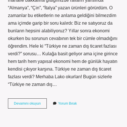
mahalle bakkalına gittiğimizde rafların yarısında
“Almanya”, “Çin”, “İtalya” yazan ürünleri görürdüm. O
zamanlar bu etiketlerin ne anlama geldiğini bilmezdim
ama içimde garip bir soru kalırdı: Biz ne satıyoruz da
bunların hepsini alabiliyoruz? Yıllar sonra ekonomi
okurken bu sorunun cevabının tek bir cümle olmadığını
öğrendim. Hele ki “Türkiye ne zaman dış ticaret fazlası
verdi?” sorusu… Kulağa basit geliyor ama içine girince
hem tarih hem yapısal ekonomi hem de günlük hayatın
kendisi çıkıyor karşına. Türkiye ne zaman dış ticaret
fazlası verdi? Merhaba Lako okurları! Bugün sizlerle
“Türkiye ne zaman dış…
Türkiye
Devamını okuyun
Yorum Bırak
ne
zaman
dış
ticaret