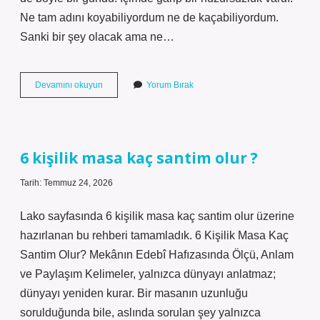
Ne tam adını koyabiliyordum ne de kaçabiliyordum.
Sanki bir şey olacak ama ne…
Kelebeğin
Devamını okuyun
Yorum Bırak
hayatı
ne
kadar
sürer
?
6 kişilik masa kaç santim olur ?
Tarih: Temmuz 24, 2026
Lako sayfasında 6 kişilik masa kaç santim olur üzerine
hazırlanan bu rehberi tamamladık. 6 Kişilik Masa Kaç
Santim Olur? Mekânın Edebî Hafızasında Ölçü, Anlam
ve Paylaşım Kelimeler, yalnızca dünyayı anlatmaz;
dünyayı yeniden kurar. Bir masanın uzunluğu
sorulduğunda bile, aslında sorulan şey yalnızca