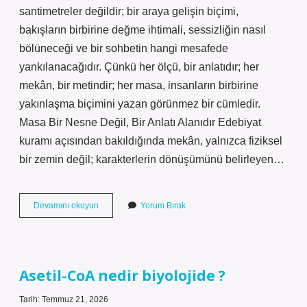
santimetreler değildir; bir araya gelişin biçimi,
bakışların birbirine değme ihtimali, sessizliğin nasıl
bölüneceği ve bir sohbetin hangi mesafede
yankılanacağıdır. Çünkü her ölçü, bir anlatıdır; her
mekân, bir metindir; her masa, insanların birbirine
yakınlaşma biçimini yazan görünmez bir cümledir.
Masa Bir Nesne Değil, Bir Anlatı Alanıdır Edebiyat
kuramı açısından bakıldığında mekân, yalnızca fiziksel
bir zemin değil; karakterlerin dönüşümünü belirleyen…
6
Devamını okuyun
Yorum Bırak
kişilik
masa
kaç
santim
olur
Asetil-CoA nedir biyolojide ?
?
Tarih: Temmuz 21, 2026