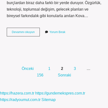
burçlardan biraz daha farklı bir yerde duruyor. Özgürlük,
teknoloji, toplumsal değişim, gelecek planları ve
bireysel farkındalık gibi konularla anılan Kova…
Kovalaklık
Devamını okuyun
Yorum Bırak
yapma
ne
demek
?
Yazı
Önceki
1
2
3
…
sayfalaması
156
Sonraki
https://hazera.com.tr
https://gundemekspres.com.tr
https://radyoumut.com.tr
Sitemap