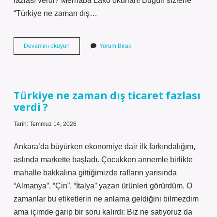
fazlası verdi? Merhaba Lako okurları! Bugün sizlerle
“Türkiye ne zaman dış…
Türkiye
Devamını okuyun
Yorum Bırak
ne
zaman
dış
ticaret
fazlası
Türkiye ne zaman dış ticaret fazlası
verdi
verdi ?
?
Tarih: Temmuz 14, 2026
Ankara’da büyürken ekonomiye dair ilk farkındalığım,
aslında markette başladı. Çocukken annemle birlikte
mahalle bakkalına gittiğimizde rafların yarısında
“Almanya”, “Çin”, “İtalya” yazan ürünleri görürdüm. O
zamanlar bu etiketlerin ne anlama geldiğini bilmezdim
ama içimde garip bir soru kalırdı: Biz ne satıyoruz da