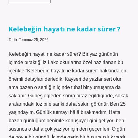
Yolculuk
sınavında
birincilik
ödülü
ne
Kelebeğin hayatı ne kadar sürer ?
kadar
?
Tarih: Temmuz 25, 2026
Kelebeğin hayatı ne kadar sürer? Bir yaz gününün
içimde bıraktığı iz Lako okurlarına özel hazırlanan bu
içerikte “Kelebeğin hayatı ne kadar sürer” hakkında en
önemli detayları derledik. Kayseri’de yazlar sert olur
ama bazen o sertliğin içinde tuhaf bir yumuşama da
saklanır. Güneş öğleden sonra biraz eğildiğinde, sokak
aralarındaki toz bile sanki daha sakin görünür. Ben 25
yaşındayım. Günlük tutmayı hâlâ bırakmadım. Hatta
bazen günlüğüm benimle konuşuyor gibi geliyor; ben
susunca o daha çok yazıyor içimden geçenleri. O gün
de böyle bir gündü. İçimde garip bir huzursuzluk vardı.