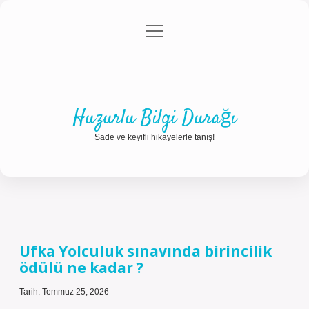
menüyü
Anasayfa
Gizlilik Politikası
Yasal Uyarı
aç
Hakkımızda
Huzurlu Bilgi Durağı
Sade ve keyifli hikayelerle tanış!
Huzurlu
Bilgi
Ufka Yolculuk sınavında birincilik
ödülü ne kadar ?
Durağı
Yazılar
Tarih: Temmuz 25, 2026