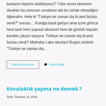
bunların hepsini alabiliyoruz? Yıllar sonra ekonomi
okurken bu sorunun cevabının tek bir cümle olmadığını
öğrendim. Hele ki “Türkiye ne zaman dış ticaret fazlası
verdi?” sorusu… Kulağa basit geliyor ama içine girince
hem tarih hem yapısal ekonomi hem de günlük hayatın
kendisi çıkıyor karşına. Türkiye ne zaman dış ticaret
fazlası verdi? Merhaba Lako okurları! Bugün sizlerle
“Türkiye ne zaman dış…
Türkiye
Devamını okuyun
Yorum Bırak
ne
zaman
dış
ticaret
fazlası
Kovalaklık yapma ne demek ?
verdi
?
Tarih: Temmuz 14, 2026