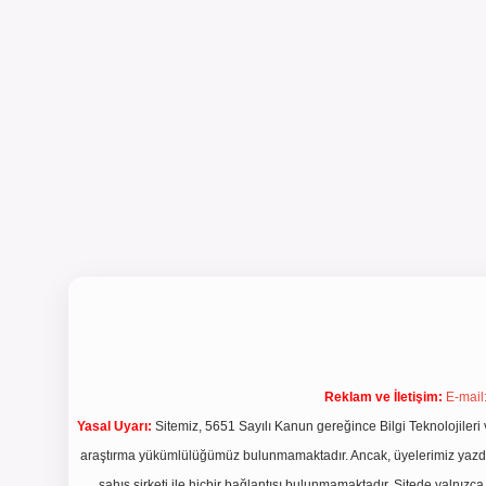
Reklam ve İletişim:
E-mail
Yasal Uyarı:
Sitemiz, 5651 Sayılı Kanun gereğince Bilgi Teknolojileri 
araştırma yükümlülüğümüz bulunmamaktadır. Ancak, üyelerimiz yazdıkla
şahıs şirketi ile hiçbir bağlantısı bulunmamaktadır. Sitede yalnızc