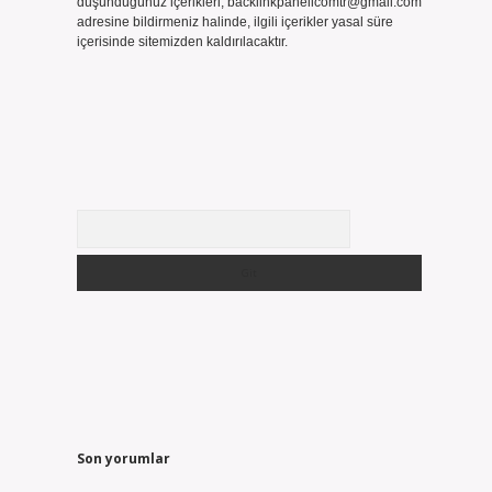
düşündüğünüz içerikleri,
backlinkpanelicomtr@gmail.com
adresine bildirmeniz halinde, ilgili içerikler yasal süre
içerisinde sitemizden kaldırılacaktır.
Arama
Son yorumlar