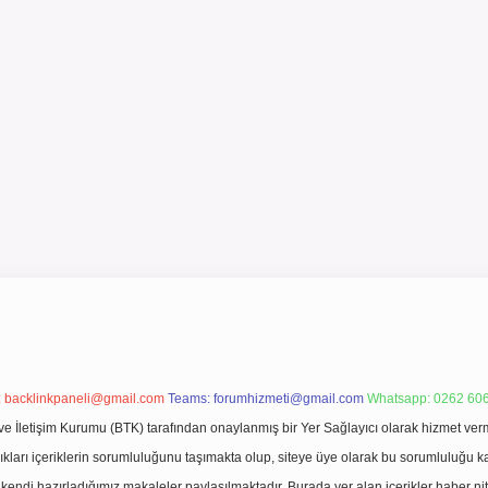
:
backlinkpaneli@gmail.com
Teams:
forumhizmeti@gmail.com
Whatsapp: 0262 606
ve İletişim Kurumu (BTK) tarafından onaylanmış bir Yer Sağlayıcı olarak hizmet verm
rı içeriklerin sorumluluğunu taşımakta olup, siteye üye olarak bu sorumluluğu kabul
a kendi hazırladığımız makaleler paylaşılmaktadır. Burada yer alan içerikler haber 