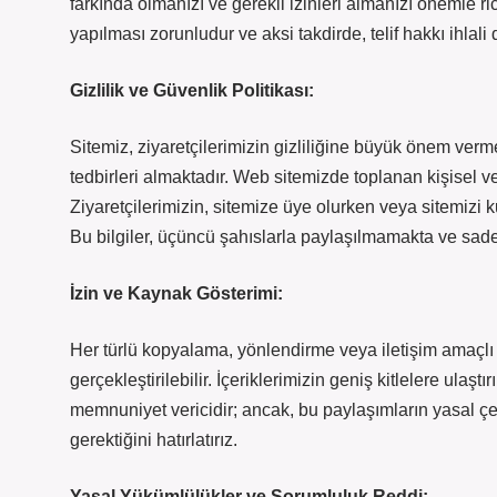
farkında olmanızı ve gerekli izinleri almanızı önemle ri
yapılması zorunludur ve aksi takdirde, telif hakkı ihlal
Gizlilik ve Güvenlik Politikası:
Sitemiz, ziyaretçilerimizin gizliliğine büyük önem verme
tedbirleri almaktadır. Web sitemizde toplanan kişisel v
Ziyaretçilerimizin, sitemize üye olurken veya sitemizi kul
Bu bilgiler, üçüncü şahıslarla paylaşılmamakta ve sade
İzin ve Kaynak Gösterimi:
Her türlü kopyalama, yönlendirme veya iletişim amaçlı 
gerçekleştirilebilir. İçeriklerimizin geniş kitlelere ulaşt
memnuniyet vericidir; ancak, bu paylaşımların yasal çer
gerektiğini hatırlatırız.
Yasal Yükümlülükler ve Sorumluluk Reddi: