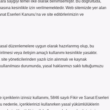
ara saygıyı temel ilke olarak benimsemiştir. Bu doğrultuda,
masına kesinlikle izin verilmemektedir. Web sitemizde yer alan
 Sanat Eserleri Kanunu’na ve site editörlerimizin ve
k, yasal düzenlemelere uygun olarak hazırlanmış olup, bu
rilmesi veya iletişim amaçlı kullanımı kesinlikle yasaktır.
a site yöneticilerinden yazılı izin alınmalı ve kaynak
ın kullanılması durumunda, yasal haklarımızı saklı tuttuğumuzu
e içeriklerin izinsiz kullanımı, 5846 sayılı Fikir ve Sanat Eserleri
 nedenle, içeriklerinizi kullanırken yasal yükümlülüklerin