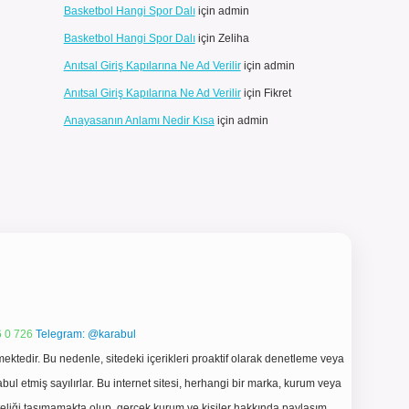
Basketbol Hangi Spor Dalı
için
admin
Basketbol Hangi Spor Dalı
için
Zeliha
Anıtsal Giriş Kapılarına Ne Ad Verilir
için
admin
Anıtsal Giriş Kapılarına Ne Ad Verilir
için
Fikret
Anayasanın Anlamı Nedir Kısa
için
admin
 0 726
Telegram: @karabul
ektedir. Bu nedenle, sitedeki içerikleri proaktif olarak denetleme veya
 etmiş sayılırlar. Bu internet sitesi, herhangi bir marka, kurum veya
niteliği taşımamakta olup, gerçek kurum ve kişiler hakkında paylaşım