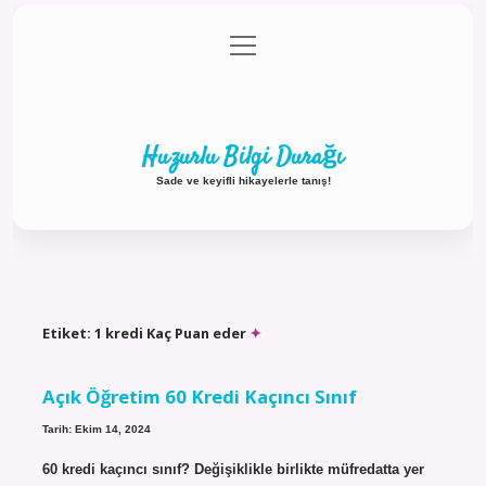
menüyü
Anasayfa
Gizlilik Politikası
Yasal Uyarı
aç
Hakkımızda
Huzurlu Bilgi Durağı
Sade ve keyifli hikayelerle tanış!
Etiket:
1 kredi Kaç Puan eder
Açık Öğretim 60 Kredi Kaçıncı Sınıf
Tarih: Ekim 14, 2024
60 kredi kaçıncı sınıf? Değişiklikle birlikte müfredatta yer