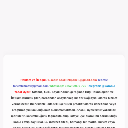
el giriş
Reklam ve İletişim:
E-mail:
backlinkpaneli@gmail.com
Teams:
forumhizmeti@gmail.com
Whatsapp: 0262 606 0 726
Telegram: @karabul
Yasal Uyarı:
Sitemiz, 5651 Sayılı Kanun gereğince Bilgi Teknolojileri ve
İletişim Kurumu (BTK) tarafından onaylanmış bir Yer Sağlayıcı olarak hizmet
vermektedir. Bu nedenle, sitedeki içerikleri proaktif olarak denetleme veya
araştırma yükümlülüğümüz bulunmamaktadır. Ancak, üyelerimiz yazdıkları
içeriklerin sorumluluğunu taşımakta olup, siteye üye olarak bu sorumluluğu
kabul etmiş sayılırlar. Bu internet sitesi, herhangi bir marka, kurum veya
şahıs şirketi ile hiçbir bağlantısı bulunmamaktadır. Sitede yalnızca kendi