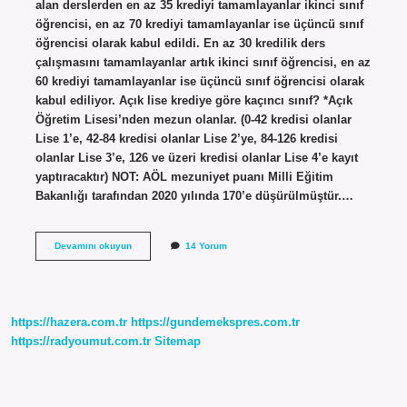
alan derslerden en az 35 krediyi tamamlayanlar ikinci sınıf
öğrencisi, en az 70 krediyi tamamlayanlar ise üçüncü sınıf
öğrencisi olarak kabul edildi. En az 30 kredilik ders
çalışmasını tamamlayanlar artık ikinci sınıf öğrencisi, en az
60 krediyi tamamlayanlar ise üçüncü sınıf öğrencisi olarak
kabul ediliyor. Açık lise krediye göre kaçıncı sınıf? *Açık
Öğretim Lisesi’nden mezun olanlar. (0-42 kredisi olanlar
Lise 1’e, 42-84 kredisi olanlar Lise 2’ye, 84-126 kredisi
olanlar Lise 3’e, 126 ve üzeri kredisi olanlar Lise 4’e kayıt
yaptıracaktır) NOT: AÖL mezuniyet puanı Milli Eğitim
Bakanlığı tarafından 2020 yılında 170’e düşürülmüştür.…
Açık
Devamını okuyun
14 Yorum
Öğretim
60
Kredi
Kaçıncı
Sınıf
https://hazera.com.tr
https://gundemekspres.com.tr
https://radyoumut.com.tr
Sitemap