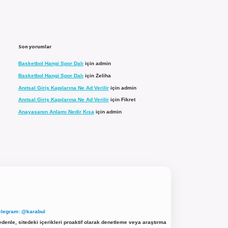
Son yorumlar
Basketbol Hangi Spor Dalı
için
admin
Basketbol Hangi Spor Dalı
için
Zeliha
Anıtsal Giriş Kapılarına Ne Ad Verilir
için
admin
Anıtsal Giriş Kapılarına Ne Ad Verilir
için
Fikret
Anayasanın Anlamı Nedir Kısa
için
admin
elegram: @karabul
denle, sitedeki içerikleri proaktif olarak denetleme veya araştırma