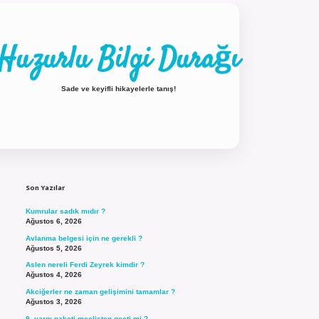
Huzurlu Bilgi Durağı
Sade ve keyifli hikayelerle tanış!
Sidebar
ilbet güncel giriş
Son Yazılar
Kumrular sadık mıdır ?
Ağustos 6, 2026
Avlanma belgesi için ne gerekli ?
Ağustos 5, 2026
Aslen nereli Ferdi Zeyrek kimdir ?
Ağustos 4, 2026
Akciğerler ne zaman gelişimini tamamlar ?
Ağustos 3, 2026
9. yargı paketi meclisten geçti mi ?