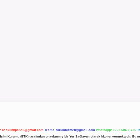
l:
backlinkpaneli@gmail.com
Teams:
forumhizmeti@gmail.com
Whatsapp: 0262 606 0 726
T
etişim Kurumu (BTK) tarafından onaylanmış bir Yer Sağlayıcı olarak hizmet vermektedir. Bu ne