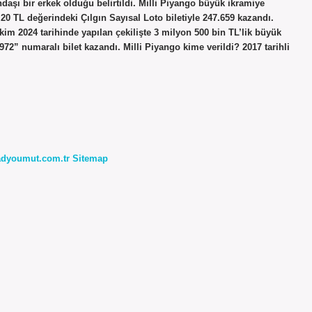
aşı bir erkek olduğu belirtildi. Milli Piyango büyük ikramiye
20 TL değerindeki Çılgın Sayısal Loto biletiyle 247.659 kazandı.
m 2024 tarihinde yapılan çekilişte 3 milyon 500 bin TL’lik büyük
72” numaralı bilet kazandı. Milli Piyango kime verildi? 2017 tarihli
radyoumut.com.tr
Sitemap