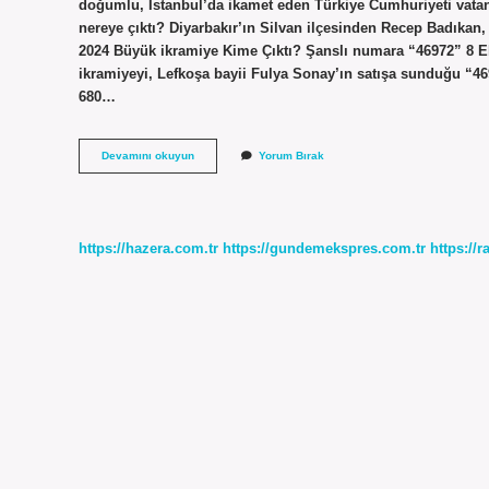
doğumlu, İstanbul’da ikamet eden Türkiye Cumhuriyeti vatand
nereye çıktı? Diyarbakır’ın Silvan ilçesinden Recep Badıkan, 
2024 Büyük ikramiye Kime Çıktı? Şanslı numara “46972” 8 Eki
ikramiyeyi, Lefkoşa bayii Fulya Sonay’ın satışa sunduğu “469
680…
Millî
Devamını okuyun
Yorum Bırak
Piyango
Kime
Çıktı
https://hazera.com.tr
https://gundemekspres.com.tr
https://