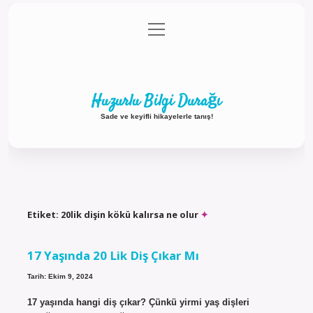
menüyü
Anasayfa
Gizlilik Politikası
Yasal Uyarı
aç
Hakkımızda
Huzurlu Bilgi Durağı
Sade ve keyifli hikayelerle tanış!
Etiket:
20lik dişin kökü kalırsa ne olur
17 Yaşında 20 Lik Diş Çıkar Mı
Tarih: Ekim 9, 2024
17 yaşında hangi diş çıkar? Çünkü yirmi yaş dişleri