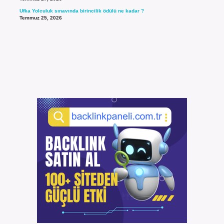
Ufka Yolculuk sınavında birincilik ödülü ne kadar ?
Temmuz 25, 2026