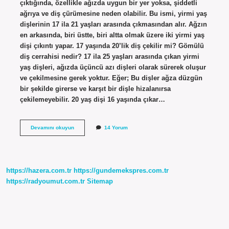
çıktığında, özellikle ağızda uygun bir yer yoksa, şiddetli
ağrıya ve diş çürümesine neden olabilir. Bu ismi, yirmi yaş
dişlerinin 17 ila 21 yaşları arasında çıkmasından alır. Ağzın
en arkasında, biri üstte, biri altta olmak üzere iki yirmi yaş
dişi çıkıntı yapar. 17 yaşında 20’lik diş çekilir mi? Gömülü
diş cerrahisi nedir? 17 ila 25 yaşları arasında çıkan yirmi
yaş dişleri, ağızda üçüncü azı dişleri olarak sürerek oluşur
ve çekilmesine gerek yoktur. Eğer; Bu dişler ağza düzgün
bir şekilde girerse ve karşıt bir dişle hizalanırsa
çekilemeyebilir. 20 yaş dişi 16 yaşında çıkar…
17
Devamını okuyun
14 Yorum
Yaşında
20
Lik
Diş
Çıkar
https://hazera.com.tr
https://gundemekspres.com.tr
Mı
https://radyoumut.com.tr
Sitemap