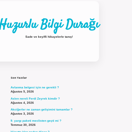
Huzurlu Bilgi Durağı
Sade ve keyifli hikayelerle tanış!
Sidebar
ilbet güncel giriş
Son Yazılar
Avlanma belgesi için ne gerekli ?
Ağustos 5, 2026
Aslen nereli Ferdi Zeyrek kimdir ?
Ağustos 4, 2026
Akciğerler ne zaman gelişimini tamamlar ?
Ağustos 3, 2026
9. yargı paketi meclisten geçti mi ?
Temmuz 30, 2026
Vücutta klor neden düşer ?