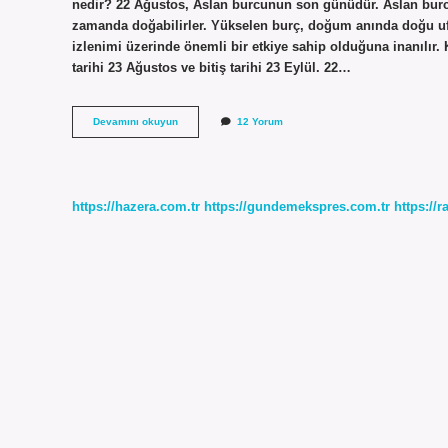
nedir? 22 Ağustos, Aslan burcunun son günüdür. Aslan burc
zamanda doğabilirler. Yükselen burç, doğum anında doğu ufku
izlenimi üzerinde önemli bir etkiye sahip olduğuna inanılır. 
tarihi 23 Ağustos ve bitiş tarihi 23 Eylül. 22…
22
Devamını okuyun
12 Yorum
Ağustos
Başak
Mı
Aslan
Mı
https://hazera.com.tr
https://gundemekspres.com.tr
https://