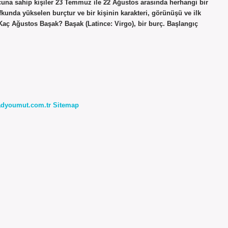
una sahip kişiler 23 Temmuz ile 22 Ağustos arasında herhangi bir
nda yükselen burçtur ve bir kişinin karakteri, görünüşü ve ilk
Kaç Ağustos Başak? Başak (Latince: Virgo), bir burç. Başlangıç ​​
radyoumut.com.tr
Sitemap