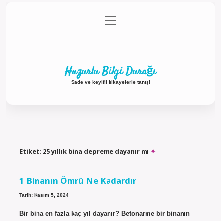
menüyü
Anasayfa
Gizlilik Politikası
Yasal Uyarı
aç
Hakkımızda
Huzurlu Bilgi Durağı
Sade ve keyifli hikayelerle tanış!
Etiket:
25 yıllık bina depreme dayanır mı
1 Binanın Ömrü Ne Kadardır
Tarih: Kasım 5, 2024
Bir bina en fazla kaç yıl dayanır? Betonarme bir binanın