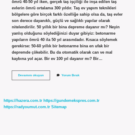
ömrü 40-50 yıl iken, gerçek taş işçiliği ile inşa edilen taş
evlerin ömrü ortalama 300 yıldır. Taş ev yapım teknikleri
bölgelere göre birçok farklı özelliğe sahip olsa da, taş evler
son derece dayanıklı, güçlü ve sağlıklı yapılar olarak
nitelendirilir. 50 yıllık bir bina depreme dayanır mı? Neyin
yanlış olduğunu söylediğinizi duyar gibiyiz: betonarme
yapıların ömrü 40 ila 50 yıl arasındadır. Kısaca söylemek
gerekirse: 50-60 yıllık bir betonarme bina en ufak bir
depremde çökebilir. Bu da otomatik olarak can ve mal
kaybına yol açar. Bir ev 100 yıl dayanır mı? Bir…
1
Devamını okuyun
Yorum Bırak
Binanın
Ömrü
Ne
Kadardır
https://hazera.com.tr
https://gundemekspres.com.tr
https://radyoumut.com.tr
Sitemap