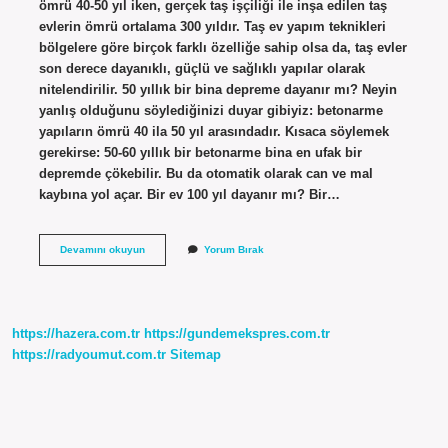
ömrü 40-50 yıl iken, gerçek taş işçiliği ile inşa edilen taş
evlerin ömrü ortalama 300 yıldır. Taş ev yapım teknikleri
bölgelere göre birçok farklı özelliğe sahip olsa da, taş evler
son derece dayanıklı, güçlü ve sağlıklı yapılar olarak
nitelendirilir. 50 yıllık bir bina depreme dayanır mı? Neyin
yanlış olduğunu söylediğinizi duyar gibiyiz: betonarme
yapıların ömrü 40 ila 50 yıl arasındadır. Kısaca söylemek
gerekirse: 50-60 yıllık bir betonarme bina en ufak bir
depremde çökebilir. Bu da otomatik olarak can ve mal
kaybına yol açar. Bir ev 100 yıl dayanır mı? Bir…
1
Devamını okuyun
Yorum Bırak
Binanın
Ömrü
Ne
Kadardır
https://hazera.com.tr
https://gundemekspres.com.tr
https://radyoumut.com.tr
Sitemap