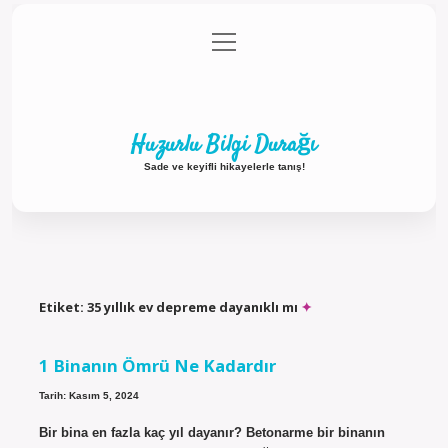
menüyü
Anasayfa
Gizlilik Politikası
Yasal Uyarı
aç
Hakkımızda
Huzurlu Bilgi Durağı
Sade ve keyifli hikayelerle tanış!
Etiket:
35 yıllık ev depreme dayanıklı mı
1 Binanın Ömrü Ne Kadardır
Tarih: Kasım 5, 2024
Bir bina en fazla kaç yıl dayanır? Betonarme bir binanın