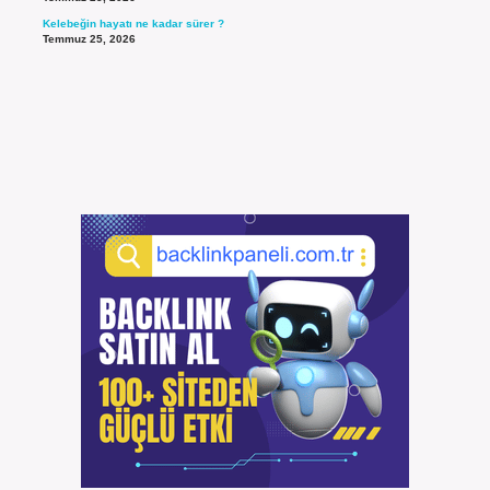
Kelebeğin hayatı ne kadar sürer ?
Temmuz 25, 2026