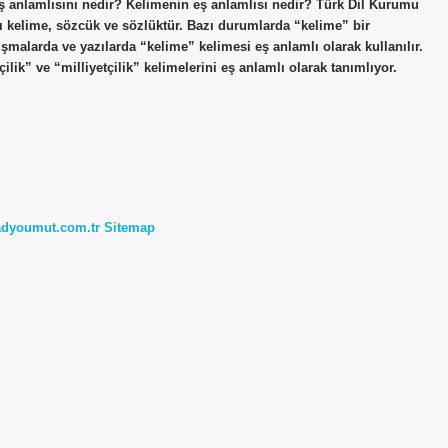
eş anlamlısını nedir? Kelimenin eş anlamlısı nedir? Türk Dil Kurumu
ı kelime, sözcük ve sözlüktür. Bazı durumlarda “kelime” bir
uşmalarda ve yazılarda “kelime” kelimesi eş anlamlı olarak kullanılır.
ilik” ve “milliyetçilik” kelimelerini eş anlamlı olarak tanımlıyor.
radyoumut.com.tr
Sitemap