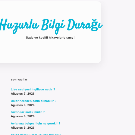
Huzurlu Bilgi Durağı
Sade ve keyifli hikayelerle tanış!
Sidebar
ilbet güncel giriş
Son Yazılar
Lise seviyesi İngilizce nedir ?
Ağustos 7, 2026
Dolar nereden satın alınabilir ?
Ağustos 6, 2026
Kumrular sadık mıdır ?
Ağustos 6, 2026
Avlanma belgesi için ne gerekli ?
Ağustos 5, 2026
Aslen nereli Ferdi Zeyrek kimdir ?