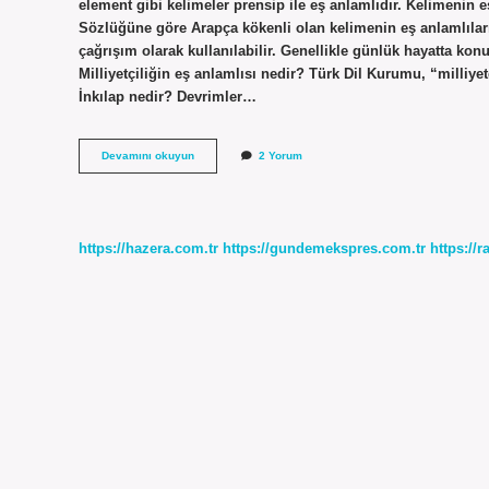
element gibi kelimeler prensip ile eş anlamlıdır. Kelimenin 
Sözlüğüne göre Arapça kökenli olan kelimenin eş anlamlılar
çağrışım olarak kullanılabilir. Genellikle günlük hayatta kon
Milliyetçiliğin eş anlamlısı nedir? Türk Dil Kurumu, “milliyetç
İnkılap nedir? Devrimler…
Inkılap
Devamını okuyun
2 Yorum
Kelimesinin
Eş
Anlamlısı
Nedir
https://hazera.com.tr
https://gundemekspres.com.tr
https://