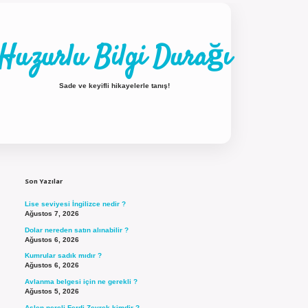
Huzurlu Bilgi Durağı
Sade ve keyifli hikayelerle tanış!
Sidebar
ilbet güncel giriş
Son Yazılar
Lise seviyesi İngilizce nedir ?
Ağustos 7, 2026
Dolar nereden satın alınabilir ?
Ağustos 6, 2026
Kumrular sadık mıdır ?
Ağustos 6, 2026
Avlanma belgesi için ne gerekli ?
Ağustos 5, 2026
Aslen nereli Ferdi Zeyrek kimdir ?