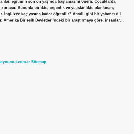
manlar, eğitimin son on yaşında başlamasını önerir. Çocuklarda
orlaşır. Bununla birlikte, ergenlik ve yetişkinlikte planlanan,
lir. İngilizce kaç yaşına kadar öğrenilir? Anadil gibi bir yabancı dil
 Amerika Birleşik Devletleri’ndeki bir araştırmaya göre, insanlar…
radyoumut.com.tr
Sitemap