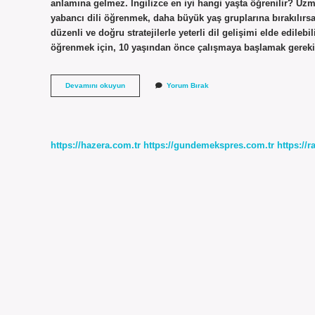
anlamına gelmez. İngilizce en iyi hangi yaşta öğrenilir? Uz
yabancı dili öğrenmek, daha büyük yaş gruplarına bırakılırsa z
düzenli ve doğru stratejilerle yeterli dil gelişimi elde edilebi
öğrenmek için, 10 yaşından önce çalışmaya başlamak gerekir.
19
Devamını okuyun
Yorum Bırak
Yaşında
İNgilizce
Öğrenilir
Mi
https://hazera.com.tr
https://gundemekspres.com.tr
https://