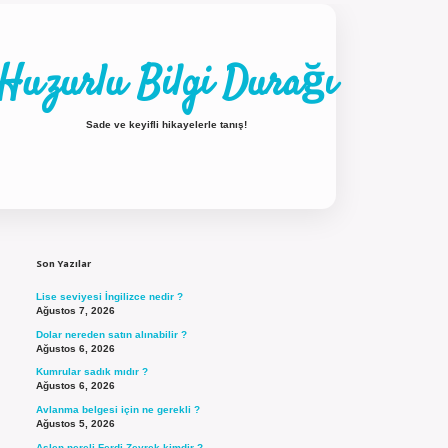
Huzurlu Bilgi Durağı
Sade ve keyifli hikayelerle tanış!
Sidebar
ilbet güncel giriş
Son Yazılar
Lise seviyesi İngilizce nedir ?
Ağustos 7, 2026
Dolar nereden satın alınabilir ?
Ağustos 6, 2026
Kumrular sadık mıdır ?
Ağustos 6, 2026
Avlanma belgesi için ne gerekli ?
Ağustos 5, 2026
Aslen nereli Ferdi Zeyrek kimdir ?