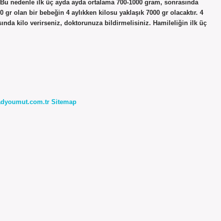
? Bu nedenle ilk üç ayda ayda ortalama 700-1000 gram, sonrasında
gr olan bir bebeğin 4 aylıkken kilosu yaklaşık 7000 gr olacaktır. 4
sında kilo verirseniz, doktorunuza bildirmelisiniz. Hamileliğin ilk üç
radyoumut.com.tr
Sitemap