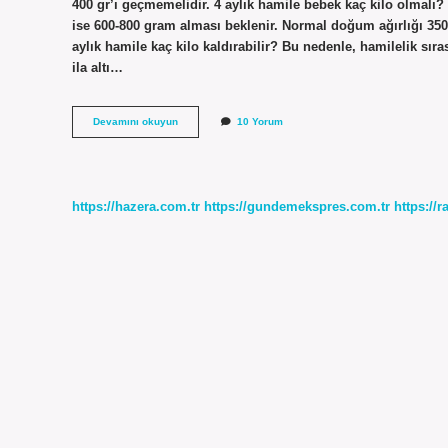
400 gr’ı geçmemelidir. 4 aylık hamile bebek kaç kilo olmalı
ise 600-800 gram alması beklenir. Normal doğum ağırlığı 3500 
aylık hamile kaç kilo kaldırabilir? Bu nedenle, hamilelik sıra
ila altı…
4
Devamını okuyun
10 Yorum
Aylık
Hamile
Kaç
Kilo
Olmalı
https://hazera.com.tr
https://gundemekspres.com.tr
https://