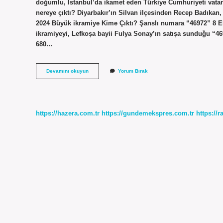
doğumlu, İstanbul’da ikamet eden Türkiye Cumhuriyeti vatand
nereye çıktı? Diyarbakır’ın Silvan ilçesinden Recep Badıkan, 
2024 Büyük ikramiye Kime Çıktı? Şanslı numara “46972” 8 Eki
ikramiyeyi, Lefkoşa bayii Fulya Sonay’ın satışa sunduğu “469
680…
Millî
Devamını okuyun
Yorum Bırak
Piyango
Kime
Çıktı
https://hazera.com.tr
https://gundemekspres.com.tr
https://