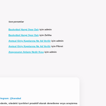
Son yorumlar
Basketbol Hangi Spor Dalı
için
admin
Basketbol Hangi Spor Dalı
için
Zeliha
Anıtsal Giriş Kapılarına Ne Ad Verilir
için
admin
Anıtsal Giriş Kapılarına Ne Ad Verilir
için
Fikret
Anayasanın Anlamı Nedir Kısa
için
admin
elegram: @karabul
denle, sitedeki içerikleri proaktif olarak denetleme veya araştırma