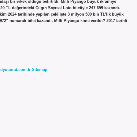
aşı bir erkek olduğu belirtildi. Milli Piyango büyük ikramiye
20 TL değerindeki Çılgın Sayısal Loto biletiyle 247.659 kazandı.
m 2024 tarihinde yapılan çekilişte 3 milyon 500 bin TL’lik büyük
72” numaralı bilet kazandı. Milli Piyango kime verildi? 2017 tarihli
radyoumut.com.tr
Sitemap