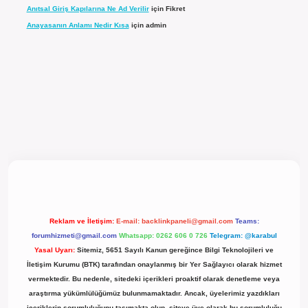
Anıtsal Giriş Kapılarına Ne Ad Verilir
için
Fikret
Anayasanın Anlamı Nedir Kısa
için
admin
l giriş
Reklam ve İletişim:
E-mail:
backlinkpaneli@gmail.com
Teams:
forumhizmeti@gmail.com
Whatsapp: 0262 606 0 726
Telegram: @karabul
Yasal Uyarı:
Sitemiz, 5651 Sayılı Kanun gereğince Bilgi Teknolojileri ve
İletişim Kurumu (BTK) tarafından onaylanmış bir Yer Sağlayıcı olarak hizmet
vermektedir. Bu nedenle, sitedeki içerikleri proaktif olarak denetleme veya
araştırma yükümlülüğümüz bulunmamaktadır. Ancak, üyelerimiz yazdıkları
içeriklerin sorumluluğunu taşımakta olup, siteye üye olarak bu sorumluluğu