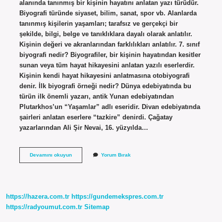
alanında tanınmış bir kişinin hayatını anlatan yazı türüdür.
Biyografi türünde siyaset, bilim, sanat, spor vb. Alanlarda
tanınmış kişilerin yaşamları; tarafsız ve gerçekçi bir
şekilde, bilgi, belge ve tanıklıklara dayalı olarak anlatılır.
Kişinin değeri ve akranlarından farklılıkları anlatılır. 7. sınıf
biyografi nedir? Biyografiler, bir kişinin hayatından kesitler
sunan veya tüm hayat hikayesini anlatan yazılı eserlerdir.
Kişinin kendi hayat hikayesini anlatmasına otobiyografi
denir. İlk biyografi örneği nedir? Dünya edebiyatında bu
türün ilk önemli yazarı, antik Yunan edebiyatından
Plutarkhos’un “Yaşamlar” adlı eseridir. Divan edebiyatında
şairleri anlatan eserlere “tazkire” denirdi. Çağatay
yazarlarından Ali Şir Nevai, 16. yüzyılda…
Biyografi
Devamını okuyun
Yorum Bırak
Çeşitleri
Nelerdir
https://hazera.com.tr
https://gundemekspres.com.tr
https://radyoumut.com.tr
Sitemap