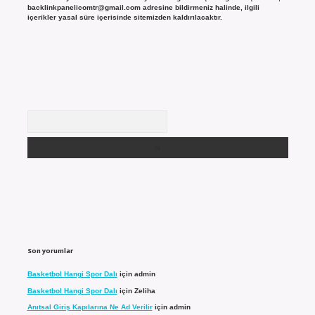
backlinkpanelicomtr@gmail.com
adresine bildirmeniz halinde, ilgili
içerikler yasal süre içerisinde sitemizden kaldırılacaktır.
Arama
Son yorumlar
Basketbol Hangi Spor Dalı
için
admin
Basketbol Hangi Spor Dalı
için
Zeliha
Anıtsal Giriş Kapılarına Ne Ad Verilir
için
admin