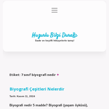
menüyü
Anasayfa
Gizlilik Politikası
Yasal Uyarı
aç
Hakkımızda
Huzurlu Bilgi Durağı
Sade ve keyifli hikayelerle tanış!
Etiket:
7 sınıf biyografi nedir
Biyografi Çeşitleri Nelerdir
Tarih: Kasım 11, 2024
Biyografi nedir 5 madde? Biyografi (yaşam öyküsü),