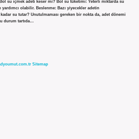
Bol su içmek adeti keser mi? Bol su tüketimi: Yeterli miktarda su
yardımcı olabilir. Beslenme: Bazı yiyecekler adetin
 kadar su tutar? Unutulmaması gereken bir nokta da, adet dönemi
Bu durum tartıda…
radyoumut.com.tr
Sitemap