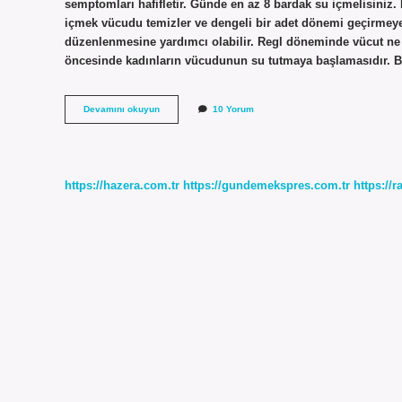
semptomları hafifletir. Günde en az 8 bardak su içmelisiniz. 
içmek vücudu temizler ve dengeli bir adet dönemi geçirmeye 
düzenlenmesine yardımcı olabilir. Regl döneminde vücut ne
öncesinde kadınların vücudunun su tutmaya başlamasıdır. 
Adetliyken
Devamını okuyun
10 Yorum
Kac
Litre
Su
Icmeli
https://hazera.com.tr
https://gundemekspres.com.tr
https://