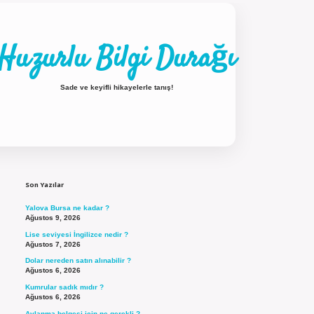
Huzurlu Bilgi Durağı
Sade ve keyifli hikayelerle tanış!
Sidebar
ilbet güncel giriş
Son Yazılar
Yalova Bursa ne kadar ?
Ağustos 9, 2026
Lise seviyesi İngilizce nedir ?
Ağustos 7, 2026
Dolar nereden satın alınabilir ?
Ağustos 6, 2026
Kumrular sadık mıdır ?
Ağustos 6, 2026
Avlanma belgesi için ne gerekli ?