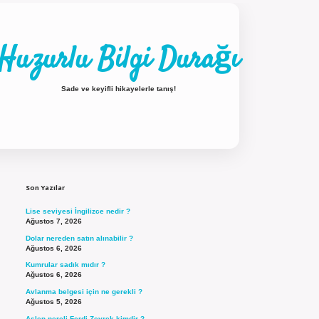
Huzurlu Bilgi Durağı
Sade ve keyifli hikayelerle tanış!
Sidebar
ilbet güncel giriş
Son Yazılar
Lise seviyesi İngilizce nedir ?
Ağustos 7, 2026
Dolar nereden satın alınabilir ?
Ağustos 6, 2026
Kumrular sadık mıdır ?
Ağustos 6, 2026
Avlanma belgesi için ne gerekli ?
Ağustos 5, 2026
Aslen nereli Ferdi Zeyrek kimdir ?