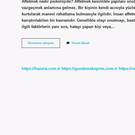
Affetmek nedir psikolojide? Affetmek kesinlikle yapılanı u
vazgeçmek anlamına gelmez. Bir kişinin kendi acısıyla yüzleş
kurtularak manevi rahatlama bulmasıyla ilgilidir. İnsan affe
karıştırılabilen bir kavramdır. Genellikle olayı unutmayı, bas
ilgili faktörlerin yanı sıra, hatayı yapan kişi veya…
Neden
Devamını okuyun
Yorum Bırak
Insanları
Affedemiyorum
https://hazera.com.tr
https://gundemekspres.com.tr
https://