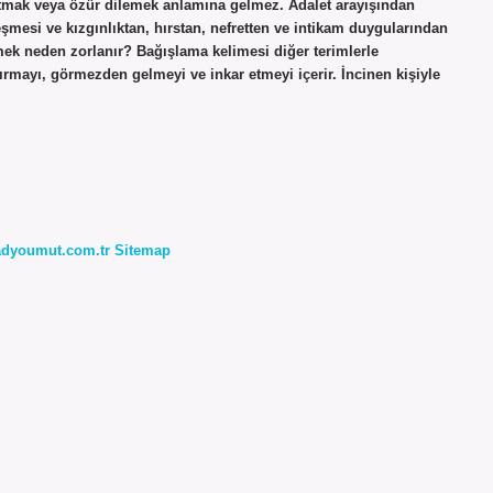
nutmak veya özür dilemek anlamına gelmez. Adalet arayışından
mesi ve kızgınlıktan, hırstan, nefretten ve intikam duygularından
tmek neden zorlanır? Bağışlama kelimesi diğer terimlerle
tırmayı, görmezden gelmeyi ve inkar etmeyi içerir. İncinen kişiyle
radyoumut.com.tr
Sitemap