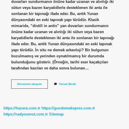
duvarları sundurmanın önüne kadar uzanan ve alınlığı iki
sütun veya bazen karyatidlerle desteklenen iki anta ile
sonlanan bir tapınağı ifade eder. Bu, antik Yunan
dünyasındaki en eski tapınak yapı türüdür. Klasik
mimaride, “distill in antis” yan duvarları sundurmanın
önüne kadar uzanan ve alınlığı iki sütun veya bazen
karyatidlerle desteklenen iki anta ile sonlanan bir tapınağı
ifade eder. Bu, antik Yunan dünyasındaki en eski tapınak
yapı türüdür. İn situ ne demek arkeoloji? Bir bulgunun
bozulmamış ve yerinden oynatılmamış bir durumda
bulunduğunu gösterir. (Örneğin, tarihi eser kaçakçıları
tarafından kazılan ve daha sonra bulunan…
In
Devamını okuyun
Yorum Bırak
Antis
Ne
Demek
https://hazera.com.tr
https://gundemekspres.com.tr
https://radyoumut.com.tr
Sitemap