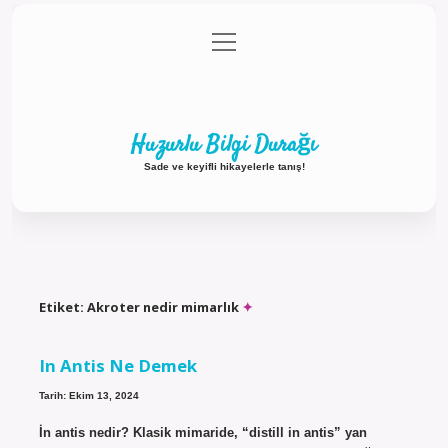
menüyü
Anasayfa
Gizlilik Politikası
Yasal Uyarı
aç
Hakkımızda
Huzurlu Bilgi Durağı
Sade ve keyifli hikayelerle tanış!
Etiket:
Akroter nedir mimarlık
In Antis Ne Demek
Tarih: Ekim 13, 2024
İn antis nedir? Klasik mimaride, “distill in antis” yan