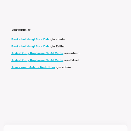
Son yorumlar
Basketbol Hangi Spor Dalı
için
admin
Basketbol Hangi Spor Dalı
için
Zeliha
Anıtsal Giriş Kapılarına Ne Ad Verilir
için
admin
Anıtsal Giriş Kapılarına Ne Ad Verilir
için
Fikret
Anayasanın Anlamı Nedir Kısa
için
admin
giriş