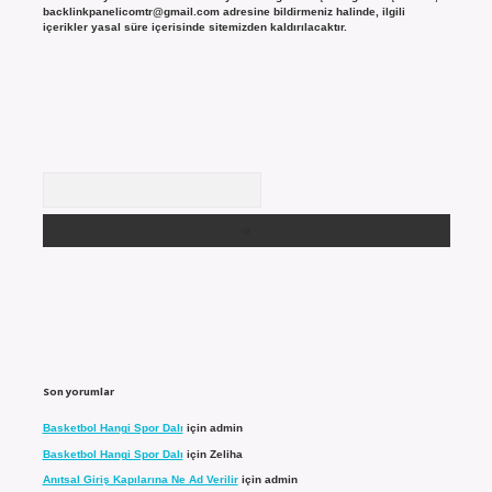
backlinkpanelicomtr@gmail.com
adresine bildirmeniz halinde, ilgili
içerikler yasal süre içerisinde sitemizden kaldırılacaktır.
Arama
Son yorumlar
Basketbol Hangi Spor Dalı
için
admin
Basketbol Hangi Spor Dalı
için
Zeliha
Anıtsal Giriş Kapılarına Ne Ad Verilir
için
admin