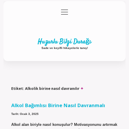
menüyü
Anasayfa
Gizlilik Politikası
Yasal Uyarı
aç
Hakkımızda
Huzurlu Bilgi Durağı
Sade ve keyifli hikayelerle tanış!
Etiket:
Alkolik birine nasıl davranılır
Alkol Bağımlısı Birine Nasıl Davranmalı
Tarih: Ocak 3, 2025
Alkol alan biriyle nasıl konuşulur? Motivasyonunu artırmak