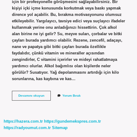
için bir profesyonelle görüşmesini sağlayabilirsiniz. Bir
kişiyi içki içme konusunda korkutmak veya baskı yapmak
dirence yol açabilir. Bu, bırakma motivasyonunu olumsuz
etkileyebilir. Yargılayıcı, tavsiye edici veya suçlayıcı ifadeler
kullanmak yerine onu anladığınızı hissettirin. Çok alkol
alan birine ne iyi gelir? Su, meyve suları, çorbalar ve bitki
çayları burada yardımcı olabilir. Rezene, zencefil, adaçayı,
nane ve papatya gibi bitki çayları burada özellikle
faydalıdır, çünkü vitamin ve mineraller açısından
zengindirler, C vitamini içerirler ve mideyi rahatlatmaya
yardımcı olurlar. Alkol bağımlısı olan kişilerde neler
görülür? Susatıyor. Yağ depolanmasını artırdığı için kilo
sorunlarına, kas kaybına ve kas…
Alkol
Devamını okuyun
Yorum Bırak
Bağımlısı
Birine
Nasıl
Davranmalı
https://hazera.com.tr
https://gundemekspres.com.tr
https://radyoumut.com.tr
Sitemap