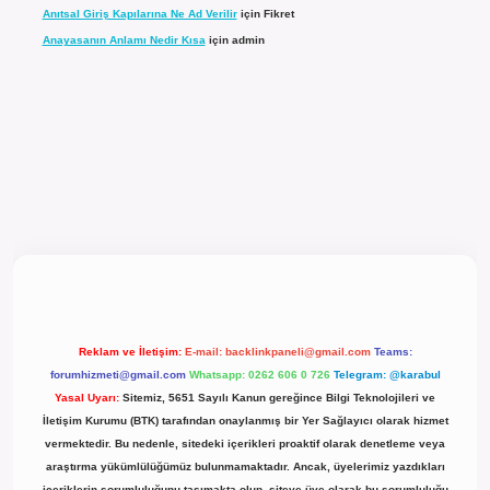
Anıtsal Giriş Kapılarına Ne Ad Verilir
için
Fikret
Anayasanın Anlamı Nedir Kısa
için
admin
l giriş
Reklam ve İletişim:
E-mail:
backlinkpaneli@gmail.com
Teams:
forumhizmeti@gmail.com
Whatsapp: 0262 606 0 726
Telegram: @karabul
Yasal Uyarı:
Sitemiz, 5651 Sayılı Kanun gereğince Bilgi Teknolojileri ve
İletişim Kurumu (BTK) tarafından onaylanmış bir Yer Sağlayıcı olarak hizmet
vermektedir. Bu nedenle, sitedeki içerikleri proaktif olarak denetleme veya
araştırma yükümlülüğümüz bulunmamaktadır. Ancak, üyelerimiz yazdıkları
içeriklerin sorumluluğunu taşımakta olup, siteye üye olarak bu sorumluluğu