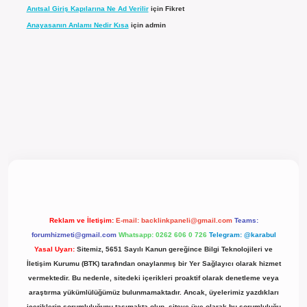
Anıtsal Giriş Kapılarına Ne Ad Verilir
için
Fikret
Anayasanın Anlamı Nedir Kısa
için
admin
l giriş
Reklam ve İletişim:
E-mail:
backlinkpaneli@gmail.com
Teams:
forumhizmeti@gmail.com
Whatsapp: 0262 606 0 726
Telegram: @karabul
Yasal Uyarı:
Sitemiz, 5651 Sayılı Kanun gereğince Bilgi Teknolojileri ve
İletişim Kurumu (BTK) tarafından onaylanmış bir Yer Sağlayıcı olarak hizmet
vermektedir. Bu nedenle, sitedeki içerikleri proaktif olarak denetleme veya
araştırma yükümlülüğümüz bulunmamaktadır. Ancak, üyelerimiz yazdıkları
içeriklerin sorumluluğunu taşımakta olup, siteye üye olarak bu sorumluluğu