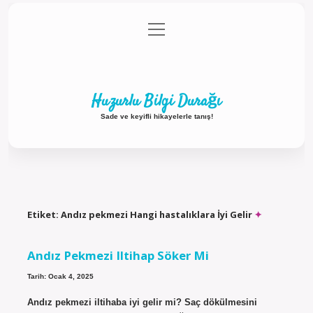
menüyü
Anasayfa
Gizlilik Politikası
Yasal Uyarı
aç
Hakkımızda
Huzurlu Bilgi Durağı
Sade ve keyifli hikayelerle tanış!
Etiket:
Andız pekmezi Hangi hastalıklara İyi Gelir
Andız Pekmezi Iltihap Söker Mi
Tarih: Ocak 4, 2025
Andız pekmezi iltihaba iyi gelir mi? Saç dökülmesini