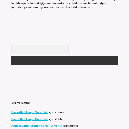
backlinkpanelicomtr@gmail.com
adresine bildirmeniz halinde, ilgili
içerikler yasal süre içerisinde sitemizden kaldırılacaktır.
Arama
Son yorumlar
Basketbol Hangi Spor Dalı
için
admin
Basketbol Hangi Spor Dalı
için
Zeliha
Anıtsal Giriş Kapılarına Ne Ad Verilir
için
admin