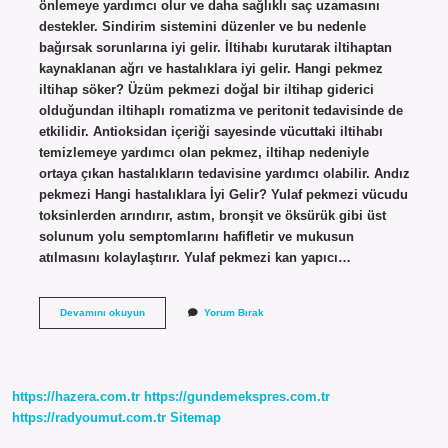
önlemeye yardımcı olur ve daha sağlıklı saç uzamasını
destekler. Sindirim sistemini düzenler ve bu nedenle
bağırsak sorunlarına iyi gelir. İltihabı kurutarak iltihaptan
kaynaklanan ağrı ve hastalıklara iyi gelir. Hangi pekmez
iltihap söker? Üzüm pekmezi doğal bir iltihap giderici
olduğundan iltihaplı romatizma ve peritonit tedavisinde de
etkilidir. Antioksidan içeriği sayesinde vücuttaki iltihabı
temizlemeye yardımcı olan pekmez, iltihap nedeniyle
ortaya çıkan hastalıkların tedavisine yardımcı olabilir. Andız
pekmezi Hangi hastalıklara İyi Gelir? Yulaf pekmezi vücudu
toksinlerden arındırır, astım, bronşit ve öksürük gibi üst
solunum yolu semptomlarını hafifletir ve mukusun
atılmasını kolaylaştırır. Yulaf pekmezi kan yapıcı…
Andız
Devamını okuyun
Yorum Bırak
Pekmezi
Iltihap
Söker
Mi
https://hazera.com.tr
https://gundemekspres.com.tr
https://radyoumut.com.tr
Sitemap