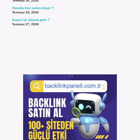
Temmuz 30, 2026
Vücutta klor neden düşer ?
Temmuz 29, 2026
Koçeri ne anlama gelir ?
Temmuz 27, 2026