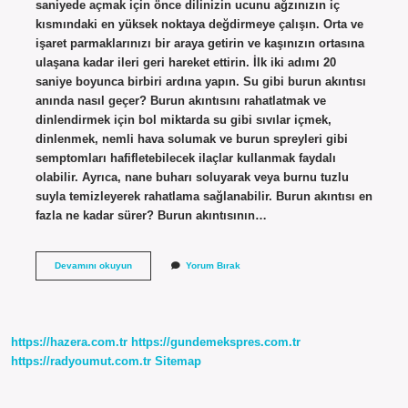
saniyede açmak için önce dilinizin ucunu ağzınızın iç
kısmındaki en yüksek noktaya değdirmeye çalışın. Orta ve
işaret parmaklarınızı bir araya getirin ve kaşınızın ortasına
ulaşana kadar ileri geri hareket ettirin. İlk iki adımı 20
saniye boyunca birbiri ardına yapın. Su gibi burun akıntısı
anında nasıl geçer? Burun akıntısını rahatlatmak ve
dinlendirmek için bol miktarda su gibi sıvılar içmek,
dinlenmek, nemli hava solumak ve burun spreyleri gibi
semptomları hafifletebilecek ilaçlar kullanmak faydalı
olabilir. Ayrıca, nane buharı soluyarak veya burnu tuzlu
suyla temizleyerek rahatlama sağlanabilir. Burun akıntısı en
fazla ne kadar sürer? Burun akıntısının…
Burun
Devamını okuyun
Yorum Bırak
Akıntısı
Hemen
Nasıl
Geçer
https://hazera.com.tr
https://gundemekspres.com.tr
https://radyoumut.com.tr
Sitemap