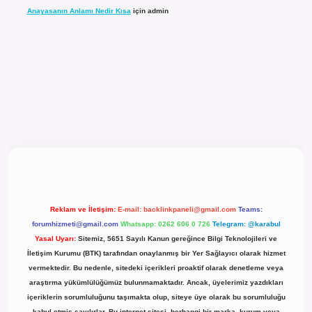
Anayasanın Anlamı Nedir Kısa
için
admin
t güncel giriş
Reklam ve İletişim:
E-mail:
backlinkpaneli@gmail.com
Teams:
forumhizmeti@gmail.com
Whatsapp: 0262 606 0 726
Telegram: @karabul
Yasal Uyarı:
Sitemiz, 5651 Sayılı Kanun gereğince Bilgi Teknolojileri ve
İletişim Kurumu (BTK) tarafından onaylanmış bir Yer Sağlayıcı olarak hizmet
vermektedir. Bu nedenle, sitedeki içerikleri proaktif olarak denetleme veya
araştırma yükümlülüğümüz bulunmamaktadır. Ancak, üyelerimiz yazdıkları
içeriklerin sorumluluğunu taşımakta olup, siteye üye olarak bu sorumluluğu
kabul etmiş sayılırlar. Bu internet sitesi, herhangi bir marka, kurum veya