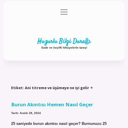
menüyü
Anasayfa
Gizlilik Politikası
Yasal Uyarı
aç
Hakkımızda
Huzurlu Bilgi Durağı
Sade ve keyifli hikayelerle tanış!
Etiket:
Ani titreme ve üşümeye ne iyi gelir
Burun Akıntısı Hemen Nasıl Geçer
Tarih: Aralık 28, 2024
25 saniyede burun akıntısı nasıl geçer? Burnunuzu 25