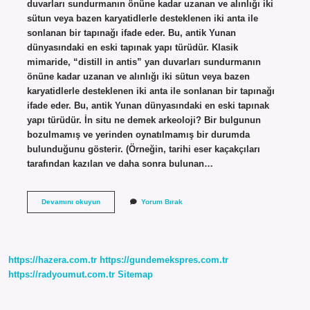
duvarları sundurmanın önüne kadar uzanan ve alınlığı iki
sütun veya bazen karyatidlerle desteklenen iki anta ile
sonlanan bir tapınağı ifade eder. Bu, antik Yunan
dünyasındaki en eski tapınak yapı türüdür. Klasik
mimaride, “distill in antis” yan duvarları sundurmanın
önüne kadar uzanan ve alınlığı iki sütun veya bazen
karyatidlerle desteklenen iki anta ile sonlanan bir tapınağı
ifade eder. Bu, antik Yunan dünyasındaki en eski tapınak
yapı türüdür. İn situ ne demek arkeoloji? Bir bulgunun
bozulmamış ve yerinden oynatılmamış bir durumda
bulunduğunu gösterir. (Örneğin, tarihi eser kaçakçıları
tarafından kazılan ve daha sonra bulunan…
In
Devamını okuyun
Yorum Bırak
Antis
Ne
Demek
https://hazera.com.tr
https://gundemekspres.com.tr
https://radyoumut.com.tr
Sitemap