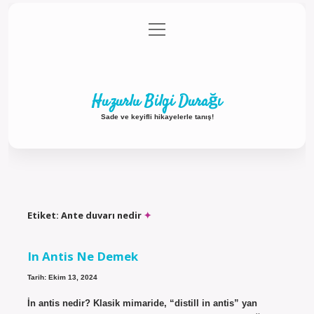
menüyü
Anasayfa
Gizlilik Politikası
Yasal Uyarı
aç
Hakkımızda
Huzurlu Bilgi Durağı
Sade ve keyifli hikayelerle tanış!
Etiket:
Ante duvarı nedir
In Antis Ne Demek
Tarih: Ekim 13, 2024
İn antis nedir? Klasik mimaride, “distill in antis” yan