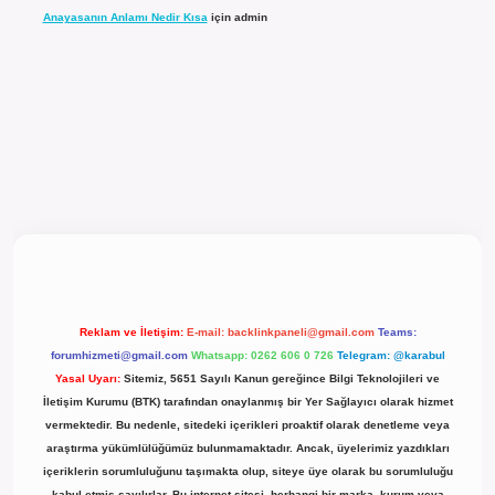
Anayasanın Anlamı Nedir Kısa
için
admin
l giriş
Reklam ve İletişim:
E-mail:
backlinkpaneli@gmail.com
Teams:
forumhizmeti@gmail.com
Whatsapp: 0262 606 0 726
Telegram: @karabul
Yasal Uyarı:
Sitemiz, 5651 Sayılı Kanun gereğince Bilgi Teknolojileri ve
İletişim Kurumu (BTK) tarafından onaylanmış bir Yer Sağlayıcı olarak hizmet
vermektedir. Bu nedenle, sitedeki içerikleri proaktif olarak denetleme veya
araştırma yükümlülüğümüz bulunmamaktadır. Ancak, üyelerimiz yazdıkları
içeriklerin sorumluluğunu taşımakta olup, siteye üye olarak bu sorumluluğu
kabul etmiş sayılırlar. Bu internet sitesi, herhangi bir marka, kurum veya