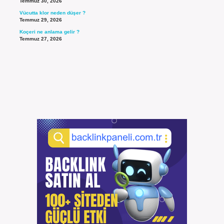
Temmuz 30, 2026
Vücutta klor neden düşer ?
Temmuz 29, 2026
Koçeri ne anlama gelir ?
Temmuz 27, 2026