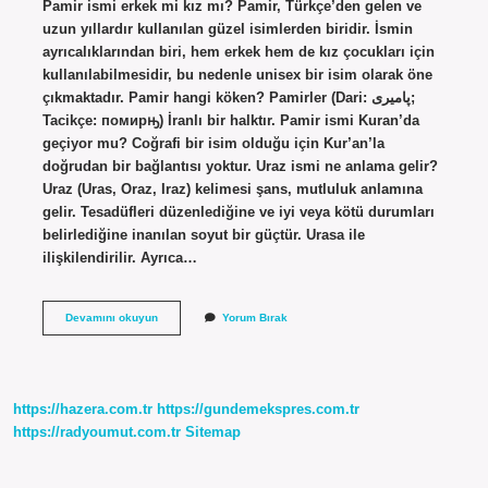
Pamir ismi erkek mi kız mı? Pamir, Türkçe’den gelen ve
uzun yıllardır kullanılan güzel isimlerden biridir. İsmin
ayrıcalıklarından biri, hem erkek hem de kız çocukları için
kullanılabilmesidir, bu nedenle unisex bir isim olarak öne
çıkmaktadır. Pamir hangi köken? Pamirler (Dari: پامیری;
Tacikçe: помирԣ) İranlı bir halktır. Pamir ismi Kuran’da
geçiyor mu? Coğrafi bir isim olduğu için Kur’an’la
doğrudan bir bağlantısı yoktur. Uraz ismi ne anlama gelir?
Uraz (Uras, Oraz, Iraz) kelimesi şans, mutluluk anlamına
gelir. Tesadüfleri düzenlediğine ve iyi veya kötü durumları
belirlediğine inanılan soyut bir güçtür. Urasa ile
ilişkilendirilir. Ayrıca…
Famir
Devamını okuyun
Yorum Bırak
Ne
Demek
https://hazera.com.tr
https://gundemekspres.com.tr
https://radyoumut.com.tr
Sitemap