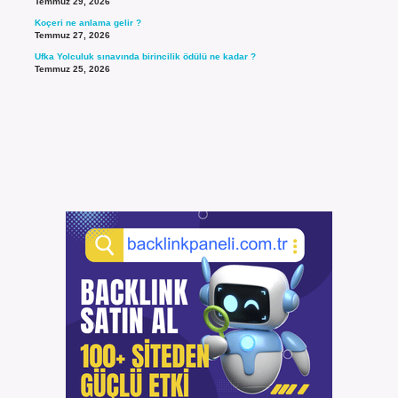
Temmuz 29, 2026
Koçeri ne anlama gelir ?
Temmuz 27, 2026
Ufka Yolculuk sınavında birincilik ödülü ne kadar ?
Temmuz 25, 2026