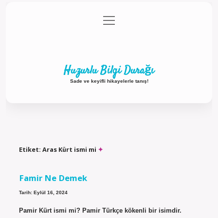
menüyü
Anasayfa
Gizlilik Politikası
Yasal Uyarı
aç
Hakkımızda
Huzurlu Bilgi Durağı
Sade ve keyifli hikayelerle tanış!
Etiket:
Aras Kürt ismi mi
Famir Ne Demek
Tarih: Eylül 16, 2024
Pamir Kürt ismi mi? Pamir Türkçe kökenli bir isimdir.