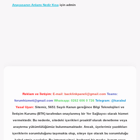
Anayasanın Anlamı Nedir Kısa
için
admin
l giriş
Reklam ve İletişim:
E-mail:
backlinkpaneli@gmail.com
Teams:
forumhizmeti@gmail.com
Whatsapp: 0262 606 0 726
Telegram: @karabul
Yasal Uyarı:
Sitemiz, 5651 Sayılı Kanun gereğince Bilgi Teknolojileri ve
İletişim Kurumu (BTK) tarafından onaylanmış bir Yer Sağlayıcı olarak hizmet
vermektedir. Bu nedenle, sitedeki içerikleri proaktif olarak denetleme veya
araştırma yükümlülüğümüz bulunmamaktadır. Ancak, üyelerimiz yazdıkları
içeriklerin sorumluluğunu taşımakta olup, siteye üye olarak bu sorumluluğu
kabul etmiş sayılırlar. Bu internet sitesi, herhangi bir marka, kurum veya