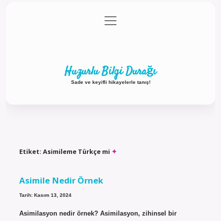
menüyü
Anasayfa
Gizlilik Politikası
Yasal Uyarı
aç
Hakkımızda
Huzurlu Bilgi Durağı
Sade ve keyifli hikayelerle tanış!
Etiket:
Asimileme Türkçe mi
Asimile Nedir Örnek
Tarih: Kasım 13, 2024
Asimilasyon nedir örnek? Asimilasyon, zihinsel bir