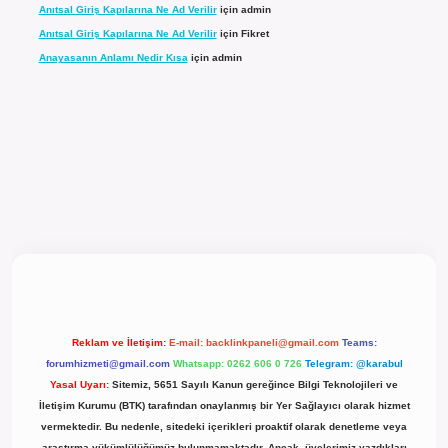
Anıtsal Giriş Kapılarına Ne Ad Verilir
için
admin
Anıtsal Giriş Kapılarına Ne Ad Verilir
için
Fikret
Anayasanın Anlamı Nedir Kısa
için
admin
cel giriş
Reklam ve İletişim:
E-mail:
backlinkpaneli@gmail.com
Teams:
forumhizmeti@gmail.com
Whatsapp: 0262 606 0 726
Telegram: @karabul
Yasal Uyarı:
Sitemiz, 5651 Sayılı Kanun gereğince Bilgi Teknolojileri ve
İletişim Kurumu (BTK) tarafından onaylanmış bir Yer Sağlayıcı olarak hizmet
vermektedir. Bu nedenle, sitedeki içerikleri proaktif olarak denetleme veya
araştırma yükümlülüğümüz bulunmamaktadır. Ancak, üyelerimiz yazdıkları