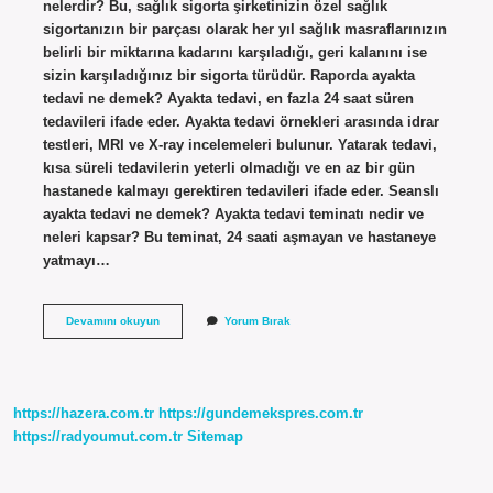
nelerdir? Bu, sağlık sigorta şirketinizin özel sağlık
sigortanızın bir parçası olarak her yıl sağlık masraflarınızın
belirli bir miktarına kadarını karşıladığı, geri kalanını ise
sizin karşıladığınız bir sigorta türüdür. Raporda ayakta
tedavi ne demek? Ayakta tedavi, en fazla 24 saat süren
tedavileri ifade eder. Ayakta tedavi örnekleri arasında idrar
testleri, MRI ve X-ray incelemeleri bulunur. Yatarak tedavi,
kısa süreli tedavilerin yeterli olmadığı ve en az bir gün
hastanede kalmayı gerektiren tedavileri ifade eder. Seanslı
ayakta tedavi ne demek? Ayakta tedavi teminatı nedir ve
neleri kapsar? Bu teminat, 24 saati aşmayan ve hastaneye
yatmayı…
Ayakta
Devamını okuyun
Yorum Bırak
Tedavi
10
Defa
Ne
Demek
https://hazera.com.tr
https://gundemekspres.com.tr
https://radyoumut.com.tr
Sitemap