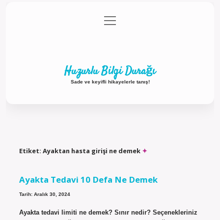
menüyü
Anasayfa
Gizlilik Politikası
Yasal Uyarı
aç
Hakkımızda
Huzurlu Bilgi Durağı
Sade ve keyifli hikayelerle tanış!
Etiket:
Ayaktan hasta girişi ne demek
Ayakta Tedavi 10 Defa Ne Demek
Tarih: Aralık 30, 2024
Ayakta tedavi limiti ne demek? Sınır nedir? Seçenekleriniz