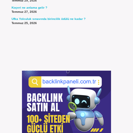
Temmuz 29, 2026
Koçeri ne anlama gelir ?
Temmuz 27, 2026
Ufka Yolculuk sınavında birincilik ödülü ne kadar ?
Temmuz 25, 2026