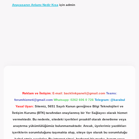
Anayasanın Anlamı Nedir Kısa
için
admin
cel giriş
Reklam ve İletişim:
E-mail:
backlinkpaneli@gmail.com
Teams:
forumhizmeti@gmail.com
Whatsapp: 0262 606 0 726
Telegram: @karabul
Yasal Uyarı:
Sitemiz, 5651 Sayılı Kanun gereğince Bilgi Teknolojileri ve
İletişim Kurumu (BTK) tarafından onaylanmış bir Yer Sağlayıcı olarak hizmet
vermektedir. Bu nedenle, sitedeki içerikleri proaktif olarak denetleme veya
araştırma yükümlülüğümüz bulunmamaktadır. Ancak, üyelerimiz yazdıkları
içeriklerin sorumluluğunu taşımakta olup, siteye üye olarak bu sorumluluğu
kabul etmiş sayılırlar. Bu internet sitesi, herhangi bir marka, kurum veya