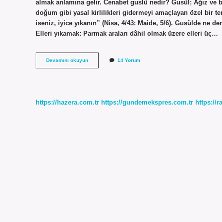
almak anlamına gelir. Cenabet guslü nedir? Gusül; Ağız ve b
doğum gibi yasal kirlilikleri gidermeyi amaçlayan özel bir t
iseniz, iyice yıkanın” (Nisa, 4/43; Maide, 5/6). Gusülde ne 
Elleri yıkamak: Parmak araları dâhil olmak üzere elleri üç…
Gusül
Devamını okuyun
14 Yorum
Abdestin
Diğer
Adı
Nedir
https://hazera.com.tr
https://gundemekspres.com.tr
https://