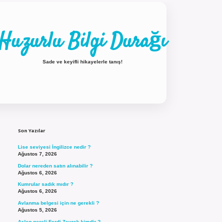
Huzurlu Bilgi Durağı
Sade ve keyifli hikayelerle tanış!
Sidebar
ilbet güncel giriş
Son Yazılar
Lise seviyesi İngilizce nedir ?
Ağustos 7, 2026
Dolar nereden satın alınabilir ?
Ağustos 6, 2026
Kumrular sadık mıdır ?
Ağustos 6, 2026
Avlanma belgesi için ne gerekli ?
Ağustos 5, 2026
Aslen nereli Ferdi Zeyrek kimdir ?