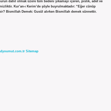
urun dahil olmak üzere tüm bedeni yıkamayı içeren, pislik, adet ve
emizliktir. Kur’an-ı Kerim’de şöyle buyrulmaktadır: “Eğer cünüp
denir? Bismillah Demek: Gusül alırken Bismillah demek sünnettir.
radyoumut.com.tr
Sitemap