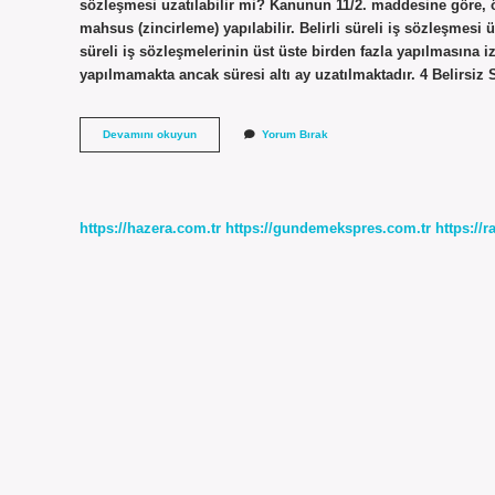
sözleşmesi uzatılabilir mi? Kanunun 11/2. maddesine göre, ö
mahsus (zincirleme) yapılabilir. Belirli süreli iş sözleşmesi 
süreli iş sözleşmelerinin üst üste birden fazla yapılmasına i
yapılmamakta ancak süresi altı ay uzatılmaktadır. 4 Belirsiz
Belirsiz
Devamını okuyun
Yorum Bırak
Süreli
Iş
Sözleşmesi
Kaç
Kere
https://hazera.com.tr
https://gundemekspres.com.tr
https://
Yapılır