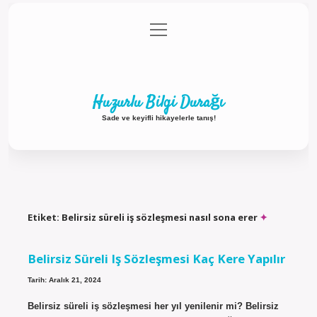
menüyü
Anasayfa
Gizlilik Politikası
Yasal Uyarı
aç
Hakkımızda
Huzurlu Bilgi Durağı
Sade ve keyifli hikayelerle tanış!
Etiket:
Belirsiz süreli iş sözleşmesi nasıl sona erer
Belirsiz Süreli Iş Sözleşmesi Kaç Kere Yapılır
Tarih: Aralık 21, 2024
Belirsiz süreli iş sözleşmesi her yıl yenilenir mi? Belirsiz