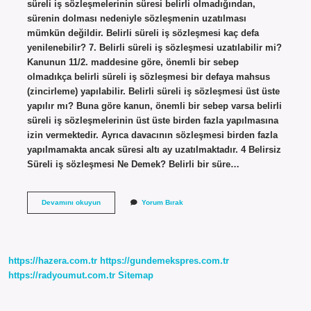
süreli iş sözleşmelerinin süresi belirli olmadığından,
sürenin dolması nedeniyle sözleşmenin uzatılması
mümkün değildir. Belirli süreli iş sözleşmesi kaç defa
yenilenebilir? 7. Belirli süreli iş sözleşmesi uzatılabilir mi?
Kanunun 11/2. maddesine göre, önemli bir sebep
olmadıkça belirli süreli iş sözleşmesi bir defaya mahsus
(zincirleme) yapılabilir. Belirli süreli iş sözleşmesi üst üste
yapılır mı? Buna göre kanun, önemli bir sebep varsa belirli
süreli iş sözleşmelerinin üst üste birden fazla yapılmasına
izin vermektedir. Ayrıca davacının sözleşmesi birden fazla
yapılmamakta ancak süresi altı ay uzatılmaktadır. 4 Belirsiz
Süreli iş sözleşmesi Ne Demek? Belirli bir süre…
Belirsiz
Devamını okuyun
Yorum Bırak
Süreli
Iş
Sözleşmesi
Kaç
Kere
https://hazera.com.tr
https://gundemekspres.com.tr
Yapılır
https://radyoumut.com.tr
Sitemap