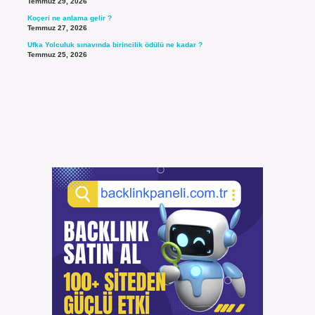
Temmuz 29, 2026
Koçeri ne anlama gelir ?
Temmuz 27, 2026
Ufka Yolculuk sınavında birincilik ödülü ne kadar ?
Temmuz 25, 2026