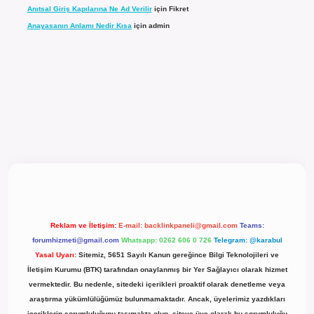
Anıtsal Giriş Kapılarına Ne Ad Verilir
için
Fikret
Anayasanın Anlamı Nedir Kısa
için
admin
l giriş
Reklam ve İletişim:
E-mail:
backlinkpaneli@gmail.com
Teams:
forumhizmeti@gmail.com
Whatsapp: 0262 606 0 726
Telegram: @karabul
Yasal Uyarı:
Sitemiz, 5651 Sayılı Kanun gereğince Bilgi Teknolojileri ve
İletişim Kurumu (BTK) tarafından onaylanmış bir Yer Sağlayıcı olarak hizmet
vermektedir. Bu nedenle, sitedeki içerikleri proaktif olarak denetleme veya
araştırma yükümlülüğümüz bulunmamaktadır. Ancak, üyelerimiz yazdıkları
içeriklerin sorumluluğunu taşımakta olup, siteye üye olarak bu sorumluluğu