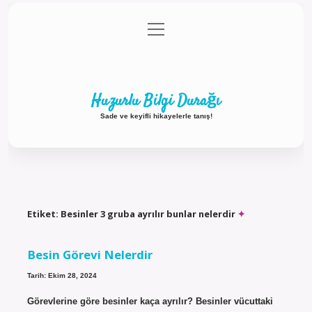
menüyü
Anasayfa
Gizlilik Politikası
Yasal Uyarı
aç
Hakkımızda
Huzurlu Bilgi Durağı
Sade ve keyifli hikayelerle tanış!
Etiket:
Besinler 3 gruba ayrılır bunlar nelerdir
Besin Görevi Nelerdir
Tarih: Ekim 28, 2024
Görevlerine göre besinler kaça ayrılır? Besinler vücuttaki