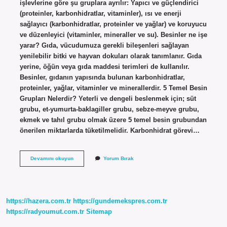
işlevlerine göre şu gruplara ayrılır: Yapıcı ve güçlendirici
(proteinler, karbonhidratlar, vitaminler), ısı ve enerji
sağlayıcı (karbonhidratlar, proteinler ve yağlar) ve koruyucu
ve düzenleyici (vitaminler, mineraller ve su). Besinler ne işe
yarar? Gıda, vücudumuza gerekli bileşenleri sağlayan
yenilebilir bitki ve hayvan dokuları olarak tanımlanır. Gıda
yerine, öğün veya gıda maddesi terimleri de kullanılır.
Besinler, gıdanın yapısında bulunan karbonhidratlar,
proteinler, yağlar, vitaminler ve minerallerdir. 5 Temel Besin
Grupları Nelerdir? Yeterli ve dengeli beslenmek için; süt
grubu, et-yumurta-baklagiller grubu, sebze-meyve grubu,
ekmek ve tahıl grubu olmak üzere 5 temel besin grubundan
önerilen miktarlarda tüketilmelidir. Karbonhidrat görevi…
Besin
Devamını okuyun
Yorum Bırak
Görevi
Nelerdir
https://hazera.com.tr
https://gundemekspres.com.tr
https://radyoumut.com.tr
Sitemap