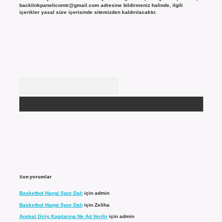
backlinkpanelicomtr@gmail.com
adresine bildirmeniz halinde, ilgili
içerikler yasal süre içerisinde sitemizden kaldırılacaktır.
Arama
Son yorumlar
Basketbol Hangi Spor Dalı
için
admin
Basketbol Hangi Spor Dalı
için
Zeliha
Anıtsal Giriş Kapılarına Ne Ad Verilir
için
admin