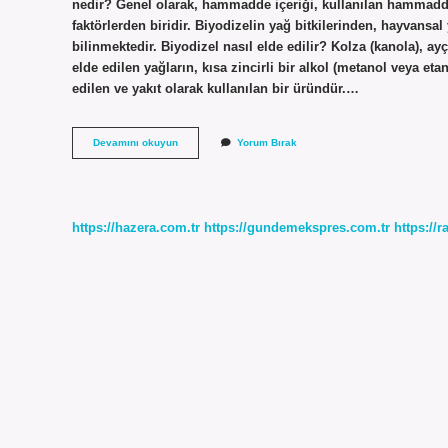
nedir? Genel olarak, hammadde içeriği, kullanılan hammaddey
faktörlerden biridir. Biyodizelin yağ bitkilerinden, hayvansal
bilinmektedir. Biyodizel nasıl elde edilir? Kolza (kanola), ay
elde edilen yağların, kısa zincirli bir alkol (metanol veya et
edilen ve yakıt olarak kullanılan bir üründür.…
Biyodizel
Devamını okuyun
Yorum Bırak
Hangi
Bitkiden
Yapılır
https://hazera.com.tr
https://gundemekspres.com.tr
https://