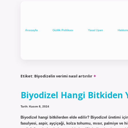
Anasayfa
Gizlilik Politikası
Yasal Uyarı
Hakkım
Etiket:
Biyodizelin verimi nasıl artırılır
Biyodizel Hangi Bitkiden Y
Tarih: Kasım 8, 2024
Biyodizel hangi bitkilerden elde edilir? Biyodizel üretimi için 
fasulyesi, aspir, ayçiçeği, kolza tohumu, mısır, palmiye ve h