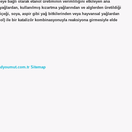
e bağlı olarak etanol üretiminin verimliliğini etkileyen ana
 yağlardan, kullanılmış kızartma yağlarından ve alglerden üretildiği
çiçeği, soya, aspir gibi yağ bitkilerinden veya hayvansal yağlardan
anol) ile bir katalizör kombinasyonuyla reaksiyona girmesiyle elde
radyoumut.com.tr
Sitemap