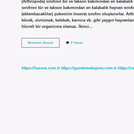
(Arthropoda) sınıfının tür ve takson bakımından en kalabalık 
sınıfının tür ve takson bakımından en kalabalık hayvan sınıfı
(eklembacaklılar) şubesinin Insecta sınıfını oluştururlar. Ar
böcek, sivrisinek, kelebek, karınca vb. gibi yaygın hayvanları
hücreli bir organizma olamaz. İkinci…
Böcekler
Devamını okuyun
2 Yorum
Tek
Hücreli
Mi
https://hazera.com.tr
https://gundemekspres.com.tr
https://