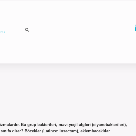
ızda
zmalardır. Bu grup bakterileri, mavi-yeşil algleri (siyanobakterileri),
i sınıfa girer? Böcekler (Latince: insectum), eklembacaklılar