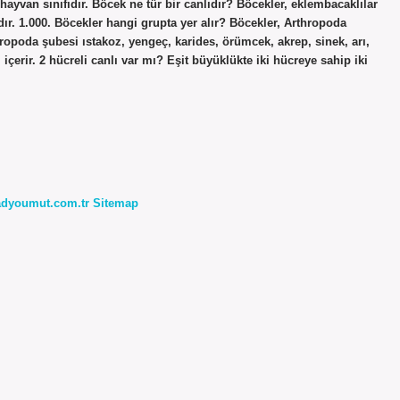
hayvan sınıfıdır. Böcek ne tür bir canlıdır? Böcekler, eklembacaklılar
dır. 1.000. Böcekler hangi grupta yer alır? Böcekler, Arthropoda
thropoda şubesi ıstakoz, yengeç, karides, örümcek, akrep, sinek, arı,
 içerir. 2 hücreli canlı var mı? Eşit büyüklükte iki hücreye sahip iki
radyoumut.com.tr
Sitemap