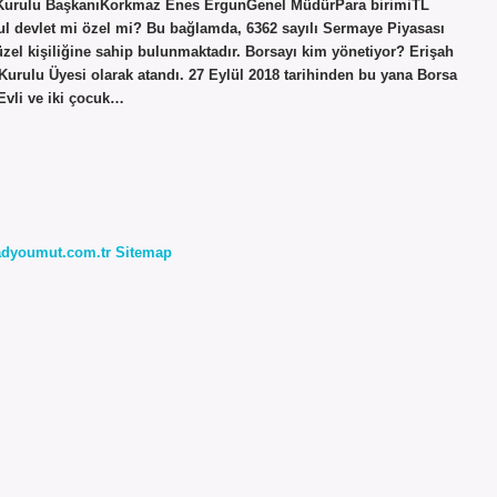
tim Kurulu BaşkanıKorkmaz Enes ErgunGenel MüdürPara birimiTL
ul devlet mi özel mi? Bu bağlamda, 6362 sayılı Sermaye Piyasası
zel kişiliğine sahip bulunmaktadır. Borsayı kim yönetiyor? Erişah
Kurulu Üyesi olarak atandı. 27 Eylül 2018 tarihinden bu yana Borsa
Evli ve iki çocuk…
radyoumut.com.tr
Sitemap