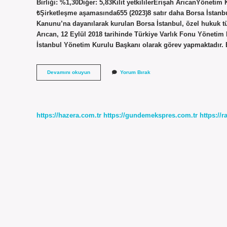
Birliği: %1,30Diğer: 5,83Kilit yetkililerErişah ArıcanYöne
₺Şirketleşme aşamasında655 (2023)8 satır daha Borsa İstanb
Kanunu’na dayanılarak kurulan Borsa İstanbul, özel hukuk tü
Arıcan, 12 Eylül 2018 tarihinde Türkiye Varlık Fonu Yönetim 
İstanbul Yönetim Kurulu Başkanı olarak görev yapmaktadır. 
Borsa
Devamını okuyun
Yorum Bırak
İStanbul
U
Kim
Denetliyor
https://hazera.com.tr
https://gundemekspres.com.tr
https://