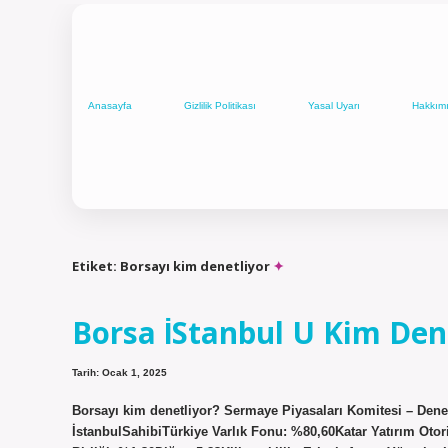
Anasayfa
Gizlilik Politikası
Yasal Uyarı
Hakkım
Etiket:
Borsayı kim denetliyor
Borsa İStanbul U Kim Den
Tarih: Ocak 1, 2025
Borsayı kim denetliyor? Sermaye Piyasaları Komitesi – Dene
İstanbulSahibiTürkiye Varlık Fonu: %80,60Katar Yatırım Otor