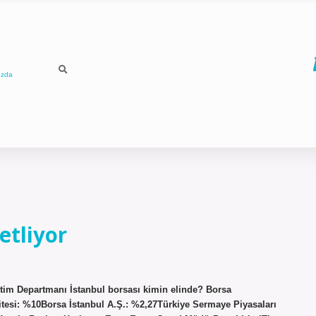
ızda
etliyor
tim Departmanı İstanbul borsası kimin elinde? Borsa
itesi: %10Borsa İstanbul A.Ş.: %2,27Türkiye Sermaye Piyasaları