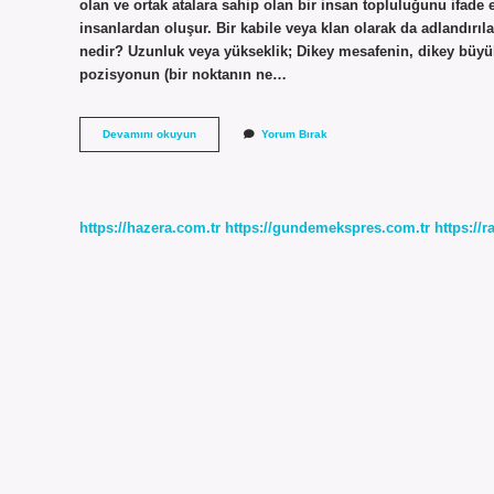
olan ve ortak atalara sahip olan bir insan topluluğunu ifad
insanlardan oluşur. Bir kabile veya klan olarak da adlandırıla
nedir? Uzunluk veya yükseklik; Dikey mesafenin, dikey büyü
pozisyonun (bir noktanın ne…
Boy
Devamını okuyun
Yorum Bırak
Kim
Ne
Demek
https://hazera.com.tr
https://gundemekspres.com.tr
https://