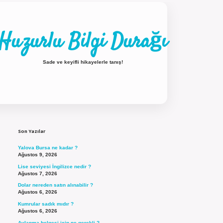
Huzurlu Bilgi Durağı
Sade ve keyifli hikayelerle tanış!
Sidebar
ilbet güncel giriş
Son Yazılar
Yalova Bursa ne kadar ?
Ağustos 9, 2026
Lise seviyesi İngilizce nedir ?
Ağustos 7, 2026
Dolar nereden satın alınabilir ?
Ağustos 6, 2026
Kumrular sadık mıdır ?
Ağustos 6, 2026
Avlanma belgesi için ne gerekli ?