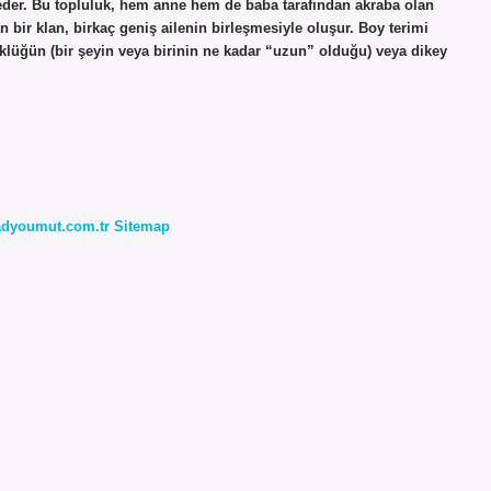
e eder. Bu topluluk, hem anne hem de baba tarafından akraba olan
n bir klan, birkaç geniş ailenin birleşmesiyle oluşur. Boy terimi
klüğün (bir şeyin veya birinin ne kadar “uzun” olduğu) veya dikey
radyoumut.com.tr
Sitemap