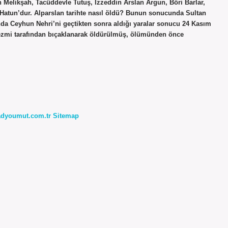
n Melikşah, Tacüddevle Tutuş, İzzeddin Arslan Argun, Böri Barlar,
 Hatun’dur. Alparslan tarihte nasıl öldü? Bunun sonucunda Sultan
ında Ceyhun Nehri’ni geçtikten sonra aldığı yaralar sonucu 24 Kasım
rezmi tarafından bıçaklanarak öldürülmüş, ölümünden önce
radyoumut.com.tr
Sitemap