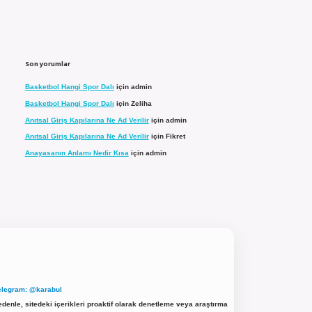
Son yorumlar
Basketbol Hangi Spor Dalı
için
admin
Basketbol Hangi Spor Dalı
için
Zeliha
Anıtsal Giriş Kapılarına Ne Ad Verilir
için
admin
Anıtsal Giriş Kapılarına Ne Ad Verilir
için
Fikret
Anayasanın Anlamı Nedir Kısa
için
admin
elegram: @karabul
denle, sitedeki içerikleri proaktif olarak denetleme veya araştırma