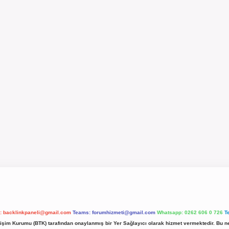
l:
backlinkpaneli@gmail.com
Teams:
forumhizmeti@gmail.com
Whatsapp: 0262 606 0 726
T
etişim Kurumu (BTK) tarafından onaylanmış bir Yer Sağlayıcı olarak hizmet vermektedir. Bu ne