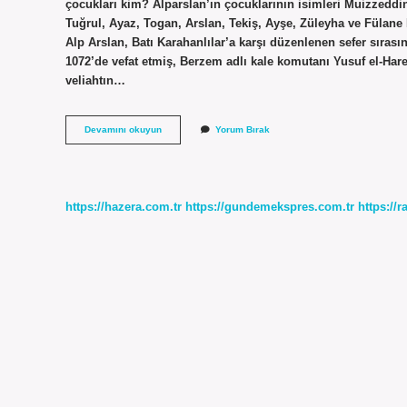
çocukları kim? Alparslan’ın çocuklarının isimleri Muizzeddi
Tuğrul, Ayaz, Togan, Arslan, Tekiş, Ayşe, Züleyha ve Fülane
Alp Arslan, Batı Karahanlılar’a karşı düzenlenen sefer sıras
1072’de vefat etmiş, Berzem adlı kale komutanı Yusuf el-Ha
veliahtın…
Akça
Devamını okuyun
Yorum Bırak
Hatun
Tarihte
Nasıl
Öldü
https://hazera.com.tr
https://gundemekspres.com.tr
https://