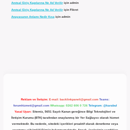
Anıtsal Giriş Kapılarına Ne Ad Verilir
için
admin
Anıtsal Giriş Kapılarına Ne Ad Verilir
için
Fikret
Anayasanın Anlamı Nedir Kısa
için
admin
l giriş
Reklam ve İletişim:
E-mail:
backlinkpaneli@gmail.com
Teams:
forumhizmeti@gmail.com
Whatsapp: 0262 606 0 726
Telegram: @karabul
Yasal Uyarı:
Sitemiz, 5651 Sayılı Kanun gereğince Bilgi Teknolojileri ve
İletişim Kurumu (BTK) tarafından onaylanmış bir Yer Sağlayıcı olarak hizmet
vermektedir. Bu nedenle, sitedeki içerikleri proaktif olarak denetleme veya
araştırma yükümlülüğümüz bulunmamaktadır. Ancak, üyelerimiz yazdıkları