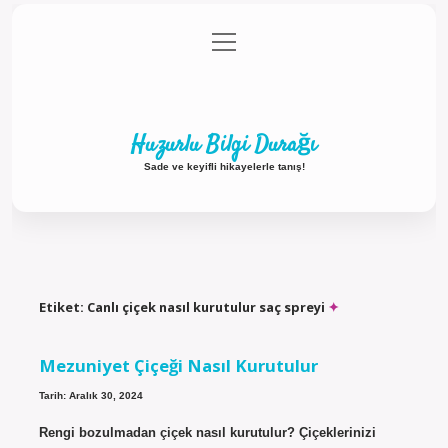
menüyü
Anasayfa
Gizlilik Politikası
Yasal Uyarı
aç
Hakkımızda
Huzurlu Bilgi Durağı
Sade ve keyifli hikayelerle tanış!
Etiket:
Canlı çiçek nasıl kurutulur saç spreyi
Mezuniyet Çiçeği Nasıl Kurutulur
Tarih: Aralık 30, 2024
Rengi bozulmadan çiçek nasıl kurutulur? Çiçeklerinizi