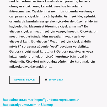
renkleri solmadan önce kurutmak istiyorsanız, havasız
olmayan sıcak, kuru, karanlık veya loş bir ortama
ihtiyacınız var. Çiçeklerinizi nemli bir ortamda kurutmaya
çalışırsanız, çiçekleriniz çürüyebilir. Aynı şekilde, aydınlık
ortamlarda kurutulması gereken çiçekler de güzel renklerini
kaybedebilir. Mezuniyet töreninde çiçek alınır mı? Bu
yüzden çiçekler mezuniyet için vazgeçilmezdir. Çiçeksiz bir
mezuniyet partisinde, tüm mesajlar havada asılı ve
yüzeysel kalır. Bu yüzden “Mezuniyet için çiçek alabilir
miyiz?” sorusuna güvenle “evet” cevabını verebiliriz.
Gerbera çiçeği nasıl kurutulur? Gerbera papatyaları veya
krizantemler gibi tek bir çiçeği kurutmak için ideal bir
yöntemdir. Çiçekleri mikrodalga yöntemiyle kurutmak için
mikrodalgaya dayanıklı bir…
Mezuniyet
Devamını okuyun
Yorum Bırak
Çiçeği
Nasıl
Kurutulur
https://hazera.com.tr
https://gundemekspres.com.tr
https://radyoumut.com.tr
Sitemap