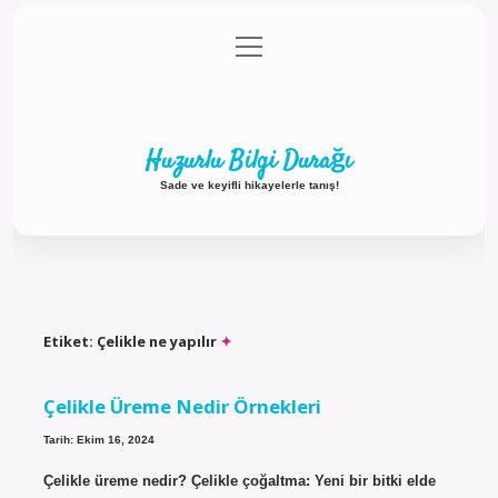
menüyü
Anasayfa
Gizlilik Politikası
Yasal Uyarı
aç
Hakkımızda
Huzurlu Bilgi Durağı
Sade ve keyifli hikayelerle tanış!
Etiket:
Çelikle ne yapılır
Çelikle Üreme Nedir Örnekleri
Tarih: Ekim 16, 2024
Çelikle üreme nedir? Çelikle çoğaltma: Yeni bir bitki elde