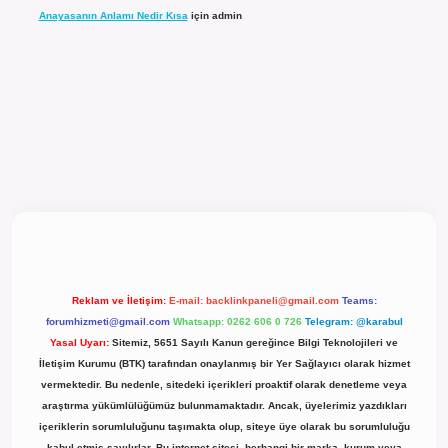
Anayasanın Anlamı Nedir Kısa
için
admin
l giriş
Reklam ve İletişim:
E-mail:
backlinkpaneli@gmail.com
Teams:
forumhizmeti@gmail.com
Whatsapp: 0262 606 0 726
Telegram: @karabul
Yasal Uyarı:
Sitemiz, 5651 Sayılı Kanun gereğince Bilgi Teknolojileri ve
İletişim Kurumu (BTK) tarafından onaylanmış bir Yer Sağlayıcı olarak hizmet
vermektedir. Bu nedenle, sitedeki içerikleri proaktif olarak denetleme veya
araştırma yükümlülüğümüz bulunmamaktadır. Ancak, üyelerimiz yazdıkları
içeriklerin sorumluluğunu taşımakta olup, siteye üye olarak bu sorumluluğu
kabul etmiş sayılırlar. Bu internet sitesi, herhangi bir marka, kurum veya