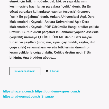
etmek için bitkinin gövde, dal, kök ve yapraklarının
kesilmesiyle hazırlanan parçalara “çelik” denir. Bu tür
vücut parçaları kullanılarak yapılan (eşeysiz) üremeye
“çelik ile çoğaltma” denir. Ankara Üniversitesi Açık Ders
Malzemeleri › Kaynak › Ankara Üniversitesi Açık Ders
Malzemeleri › Kaynak › PDF Görüntüle Hangi bitkiler çelikle
üretilir? Bu tür vücut parçaları kullanılarak yapılan aseksüel
(vejetatif) üremeye ÇELİKLE ÜREME denir. Bazı meyve
türleri ve çeşitleri (incir, nar, ayva, çay, fındık, zeytin, dut,
çoğu çilek) ve asmaların ve süs bitkilerinin önemli bir
kısmı çeliklerle çoğaltılabilir. Çelikle üretim nedir? Bir
bitkinin; Ana bitkiden gövde,…
Çelikle
Devamını okuyun
8 Yorum
Üreme
Nedir
Örnekleri
https://hazera.com.tr
https://gundemekspres.com.tr
https://radyoumut.com.tr
Sitemap