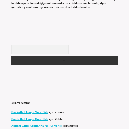
backlinkpanelicomtr@gmail.com
adresine bildirmeniz halinde, ilgili
içerikler yasal süre içerisinde sitemizden kaldırılacaktır.
Arama
Son yorumlar
Basketbol Hangi Spor Dalı
için
admin
Basketbol Hangi Spor Dalı
için
Zeliha
Anıtsal Giriş Kapılarına Ne Ad Verilir
için
admin