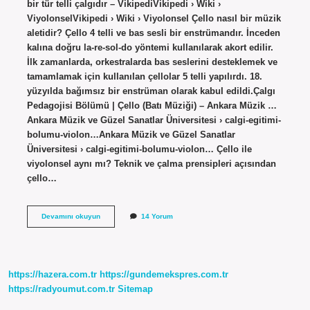
bir tür telli çalgıdır – ​​VikipediVikipedi › Wiki ›
ViyolonselVikipedi › Wiki › Viyolonsel Çello nasıl bir müzik
aletidir? Çello 4 telli ve bas sesli bir enstrümandır. İnceden
kalına doğru la-re-sol-do yöntemi kullanılarak akort edilir.
İlk zamanlarda, orkestralarda bas seslerini desteklemek ve
tamamlamak için kullanılan çellolar 5 telli yapılırdı. 18.
yüzyılda bağımsız bir enstrüman olarak kabul edildi.Çalgı
Pedagojisi Bölümü | Çello (Batı Müziği) – Ankara Müzik …
Ankara Müzik ve Güzel Sanatlar Üniversitesi › calgi-egitimi-
bolumu-violon…Ankara Müzik ve Güzel Sanatlar
Üniversitesi › calgi-egitimi-bolumu-violon… Çello ile
viyolonsel aynı mı? Teknik ve çalma prensipleri açısından
çello…
Çello
Devamını okuyun
14 Yorum
Ne
Tür
Bir
Çalgı
https://hazera.com.tr
https://gundemekspres.com.tr
https://radyoumut.com.tr
Sitemap