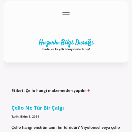
menüyü
Anasayfa
Gizlilik Politikası
Yasal Uyarı
aç
Hakkımızda
Huzurlu Bilgi Durağı
Sade ve keyifli hikayelerle tanış!
Etiket:
Çello hangi malzemeden yapılır
Çello Ne Tür Bir Çalgı
Tarih: Ekim 9, 2024
Çello hangi enstrümanın bir türüdür? Viyolonsel veya çello