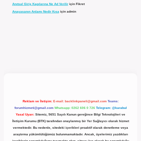
Anıtsal Giriş Kapılarına Ne Ad Verilir
için
Fikret
Anayasanın Anlamı Nedir Kısa
için
admin
cel giriş
Reklam ve İletişim:
E-mail:
backlinkpaneli@gmail.com
Teams:
forumhizmeti@gmail.com
Whatsapp: 0262 606 0 726
Telegram: @karabul
Yasal Uyarı:
Sitemiz, 5651 Sayılı Kanun gereğince Bilgi Teknolojileri ve
İletişim Kurumu (BTK) tarafından onaylanmış bir Yer Sağlayıcı olarak hizmet
vermektedir. Bu nedenle, sitedeki içerikleri proaktif olarak denetleme veya
araştırma yükümlülüğümüz bulunmamaktadır. Ancak, üyelerimiz yazdıkları
içeriklerin sorumluluğunu taşımakta olup, siteye üye olarak bu sorumluluğu