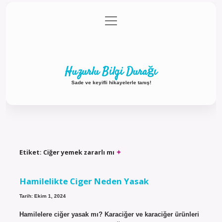
menüyü
Anasayfa
Gizlilik Politikası
Yasal Uyarı
aç
Hakkımızda
Huzurlu Bilgi Durağı
Sade ve keyifli hikayelerle tanış!
Etiket:
Ciğer yemek zararlı mı
Hamilelikte Ciger Neden Yasak
Tarih: Ekim 1, 2024
Hamilelere ciğer yasak mı? Karaciğer ve karaciğer ürünleri