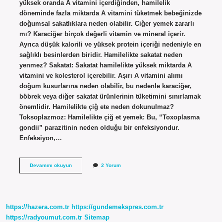
yüksek oranda A vitamini içerdiğinden, hamilelik
döneminde fazla miktarda A vitamini tüketmek bebeğinizde
doğumsal sakatlıklara neden olabilir. Ciğer yemek zararlı
mı? Karaciğer birçok değerli vitamin ve mineral içerir.
Ayrıca düşük kalorili ve yüksek protein içeriği nedeniyle en
sağlıklı besinlerden biridir. Hamilelikte sakatat neden
yenmez? Sakatat: Sakatat hamilelikte yüksek miktarda A
vitamini ve kolesterol içerebilir. Aşırı A vitamini alımı
doğum kusurlarına neden olabilir, bu nedenle karaciğer,
böbrek veya diğer sakatat ürünlerinin tüketimini sınırlamak
önemlidir. Hamilelikte çiğ ete neden dokunulmaz?
Toksoplazmoz: Hamilelikte çiğ et yemek: Bu, “Toxoplasma
gondii” parazitinin neden olduğu bir enfeksiyondur.
Enfeksiyon,…
Hamilelikte
Devamını okuyun
2 Yorum
Ciger
Neden
Yasak
https://hazera.com.tr
https://gundemekspres.com.tr
https://radyoumut.com.tr
Sitemap