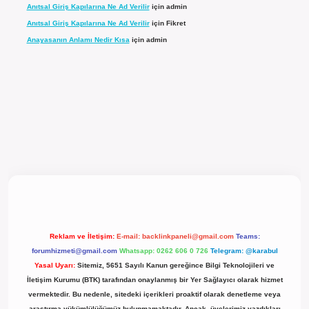
Anıtsal Giriş Kapılarına Ne Ad Verilir
için
admin
Anıtsal Giriş Kapılarına Ne Ad Verilir
için
Fikret
Anayasanın Anlamı Nedir Kısa
için
admin
l giriş
Reklam ve İletişim:
E-mail:
backlinkpaneli@gmail.com
Teams:
forumhizmeti@gmail.com
Whatsapp: 0262 606 0 726
Telegram: @karabul
Yasal Uyarı:
Sitemiz, 5651 Sayılı Kanun gereğince Bilgi Teknolojileri ve
İletişim Kurumu (BTK) tarafından onaylanmış bir Yer Sağlayıcı olarak hizmet
vermektedir. Bu nedenle, sitedeki içerikleri proaktif olarak denetleme veya
araştırma yükümlülüğümüz bulunmamaktadır. Ancak, üyelerimiz yazdıkları