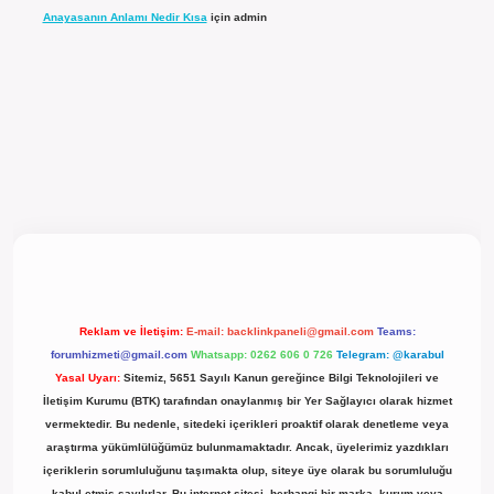
Anayasanın Anlamı Nedir Kısa
için
admin
cel giriş
Reklam ve İletişim:
E-mail:
backlinkpaneli@gmail.com
Teams:
forumhizmeti@gmail.com
Whatsapp: 0262 606 0 726
Telegram: @karabul
Yasal Uyarı:
Sitemiz, 5651 Sayılı Kanun gereğince Bilgi Teknolojileri ve
İletişim Kurumu (BTK) tarafından onaylanmış bir Yer Sağlayıcı olarak hizmet
vermektedir. Bu nedenle, sitedeki içerikleri proaktif olarak denetleme veya
araştırma yükümlülüğümüz bulunmamaktadır. Ancak, üyelerimiz yazdıkları
içeriklerin sorumluluğunu taşımakta olup, siteye üye olarak bu sorumluluğu
kabul etmiş sayılırlar. Bu internet sitesi, herhangi bir marka, kurum veya