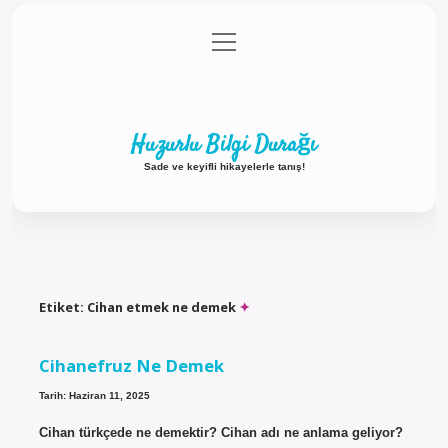
menüyü
Anasayfa
Gizlilik Politikası
Yasal Uyarı
aç
Hakkımızda
Huzurlu Bilgi Durağı
Sade ve keyifli hikayelerle tanış!
Etiket:
Cihan etmek ne demek
Cihanefruz Ne Demek
Tarih: Haziran 11, 2025
Cihan türkçede ne demektir? Cihan adı ne anlama geliyor?