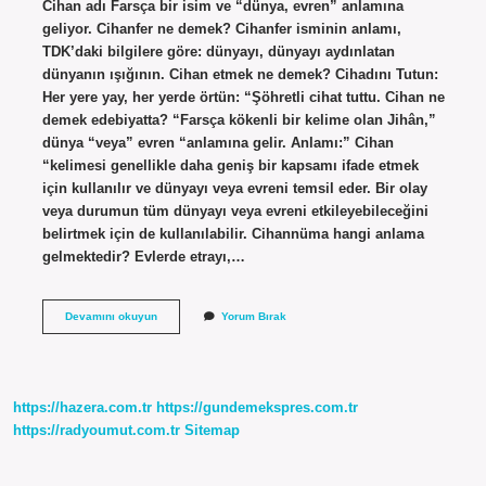
Cihan adı Farsça bir isim ve “dünya, evren” anlamına
geliyor. Cihanfer ne demek? Cihanfer isminin anlamı,
TDK’daki bilgilere göre: dünyayı, dünyayı aydınlatan
dünyanın ışığının. Cihan etmek ne demek? Cihadını Tutun:
Her yere yay, her yerde örtün: “Şöhretli cihat tuttu. Cihan ne
demek edebiyatta? “Farsça kökenli bir kelime olan Jihân,”
dünya “veya” evren “anlamına gelir. Anlamı:” Cihan
“kelimesi genellikle daha geniş bir kapsamı ifade etmek
için kullanılır ve dünyayı veya evreni temsil eder. Bir olay
veya durumun tüm dünyayı veya evreni etkileyebileceğini
belirtmek için de kullanılabilir. Cihannüma hangi anlama
gelmektedir? Evlerde etrayı,…
Cihanefruz
Devamını okuyun
Yorum Bırak
Ne
Demek
https://hazera.com.tr
https://gundemekspres.com.tr
https://radyoumut.com.tr
Sitemap