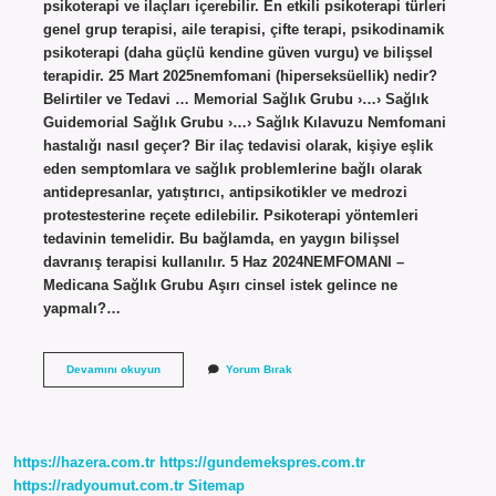
psikoterapi ve ilaçları içerebilir. En etkili psikoterapi türleri
genel grup terapisi, aile terapisi, çifte terapi, psikodinamik
psikoterapi (daha güçlü kendine güven vurgu) ve bilişsel
terapidir. 25 Mart 2025nemfomani (hiperseksüellik) nedir?
Belirtiler ve Tedavi … Memorial Sağlık Grubu ›…› Sağlık
Guidemorial Sağlık Grubu ›…› Sağlık Kılavuzu Nemfomani
hastalığı nasıl geçer? Bir ilaç tedavisi olarak, kişiye eşlik
eden semptomlara ve sağlık problemlerine bağlı olarak
antidepresanlar, yatıştırıcı, antipsikotikler ve medrozi
protestesterine reçete edilebilir. Psikoterapi yöntemleri
tedavinin temelidir. Bu bağlamda, en yaygın bilişsel
davranış terapisi kullanılır. 5 Haz 2024NEMFOMANI –
Medicana Sağlık Grubu Aşırı cinsel istek gelince ne
yapmalı?…
Nemfomani
Devamını okuyun
Yorum Bırak
Ne
Iyi
Gelir
https://hazera.com.tr
https://gundemekspres.com.tr
https://radyoumut.com.tr
Sitemap