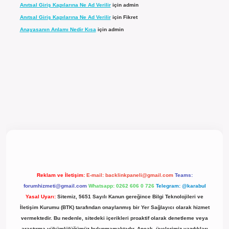
Anıtsal Giriş Kapılarına Ne Ad Verilir
için
admin
Anıtsal Giriş Kapılarına Ne Ad Verilir
için
Fikret
Anayasanın Anlamı Nedir Kısa
için
admin
 güncel giriş
Reklam ve İletişim:
E-mail:
backlinkpaneli@gmail.com
Teams:
forumhizmeti@gmail.com
Whatsapp: 0262 606 0 726
Telegram: @karabul
Yasal Uyarı:
Sitemiz, 5651 Sayılı Kanun gereğince Bilgi Teknolojileri ve
İletişim Kurumu (BTK) tarafından onaylanmış bir Yer Sağlayıcı olarak hizmet
vermektedir. Bu nedenle, sitedeki içerikleri proaktif olarak denetleme veya
araştırma yükümlülüğümüz bulunmamaktadır. Ancak, üyelerimiz yazdıkları