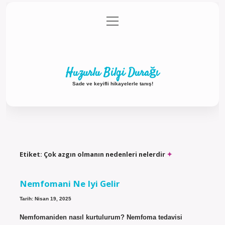
menüyü
Anasayfa
Gizlilik Politikası
Yasal Uyarı
aç
Hakkımızda
Huzurlu Bilgi Durağı
Sade ve keyifli hikayelerle tanış!
Etiket:
Çok azgın olmanın nedenleri nelerdir
Nemfomani Ne Iyi Gelir
Tarih: Nisan 19, 2025
Nemfomaniden nasıl kurtulurum? Nemfoma tedavisi