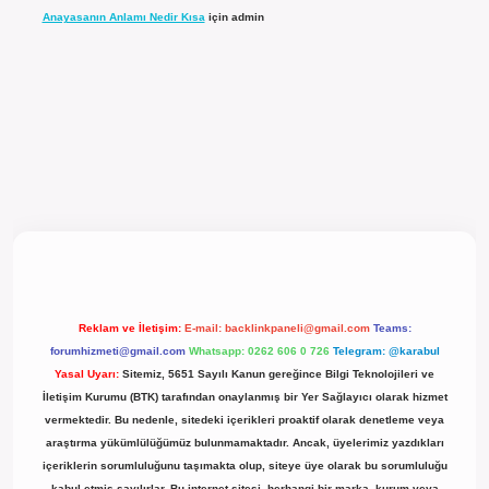
Anayasanın Anlamı Nedir Kısa
için
admin
l giriş
Reklam ve İletişim:
E-mail:
backlinkpaneli@gmail.com
Teams:
forumhizmeti@gmail.com
Whatsapp: 0262 606 0 726
Telegram: @karabul
Yasal Uyarı:
Sitemiz, 5651 Sayılı Kanun gereğince Bilgi Teknolojileri ve
İletişim Kurumu (BTK) tarafından onaylanmış bir Yer Sağlayıcı olarak hizmet
vermektedir. Bu nedenle, sitedeki içerikleri proaktif olarak denetleme veya
araştırma yükümlülüğümüz bulunmamaktadır. Ancak, üyelerimiz yazdıkları
içeriklerin sorumluluğunu taşımakta olup, siteye üye olarak bu sorumluluğu
kabul etmiş sayılırlar. Bu internet sitesi, herhangi bir marka, kurum veya