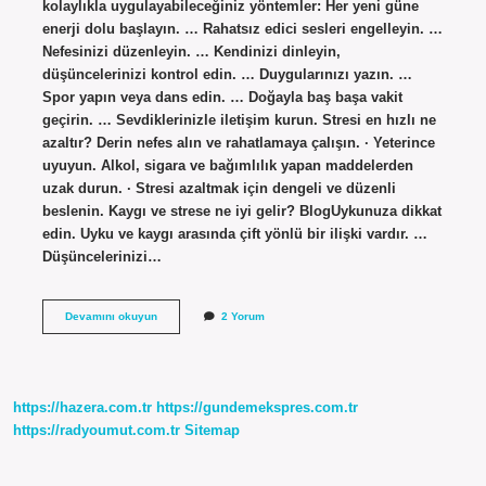
kolaylıkla uygulayabileceğiniz yöntemler: Her yeni güne
enerji dolu başlayın. … Rahatsız edici sesleri engelleyin. …
Nefesinizi düzenleyin. … Kendinizi dinleyin,
düşüncelerinizi kontrol edin. … Duygularınızı yazın. …
Spor yapın veya dans edin. … Doğayla baş başa vakit
geçirin. … Sevdiklerinizle iletişim kurun. Stresi en hızlı ne
azaltır? Derin nefes alın ve rahatlamaya çalışın. · Yeterince
uyuyun. Alkol, sigara ve bağımlılık yapan maddelerden
uzak durun. · Stresi azaltmak için dengeli ve düzenli
beslenin. Kaygı ve strese ne iyi gelir? BlogUykunuza dikkat
edin. Uyku ve kaygı arasında çift yönlü bir ilişki vardır. …
Düşüncelerinizi…
Aşırı
Devamını okuyun
2 Yorum
Strese
Ne
Iyi
Gelir
https://hazera.com.tr
https://gundemekspres.com.tr
https://radyoumut.com.tr
Sitemap