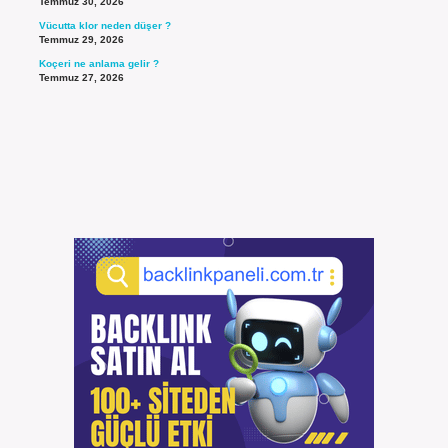
Temmuz 30, 2026
Vücutta klor neden düşer ?
Temmuz 29, 2026
Koçeri ne anlama gelir ?
Temmuz 27, 2026