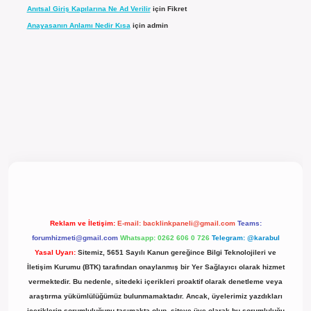
Anıtsal Giriş Kapılarına Ne Ad Verilir
için
Fikret
Anayasanın Anlamı Nedir Kısa
için
admin
üncel giriş
Reklam ve İletişim:
E-mail:
backlinkpaneli@gmail.com
Teams:
forumhizmeti@gmail.com
Whatsapp: 0262 606 0 726
Telegram: @karabul
Yasal Uyarı:
Sitemiz, 5651 Sayılı Kanun gereğince Bilgi Teknolojileri ve
İletişim Kurumu (BTK) tarafından onaylanmış bir Yer Sağlayıcı olarak hizmet
vermektedir. Bu nedenle, sitedeki içerikleri proaktif olarak denetleme veya
araştırma yükümlülüğümüz bulunmamaktadır. Ancak, üyelerimiz yazdıkları
içeriklerin sorumluluğunu taşımakta olup, siteye üye olarak bu sorumluluğu