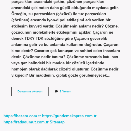
parçacıkları arasındaki çekim, çözünen parçacıkları
arasındaki çekimden daha güçlü olduğunda meydana gelir.
Örneğin, su parçacıkları (çözücü) ile tuz parçacıkları
(çözünen) arasında iyon-dipol etkileşimi adı verilen bir
etkileşim kuvveti vardır. Çözülmenin anlamı nedir? Çözme,
çözücünün moleküllerle etkileşimini açıklar. Çaçaron ne
demek TDK? TDK sözlüğüne göre Çaçaron gevezelik
anlamına gelir ve bu anlamda kullanımı doğrudur. Çaçaron
kime denir? Çaçaron çok konuşan ve sohbet eden insanlara
denir. Çözünme nedir tanımı? Çözünme sırasında katı, sıvı
veya gaz halindeki bir madde bir çözücü içerisinde
homojen olarak dağılarak çözelti oluşturur. Çözünme nedir
vikipedi? Bir maddenin, çıplak gözle görülemeyecek…
Çözünme
Devamını okuyun
2 Yorum
Nedir
Tdk
https://hazera.com.tr
https://gundemekspres.com.tr
https://radyoumut.com.tr
Sitemap