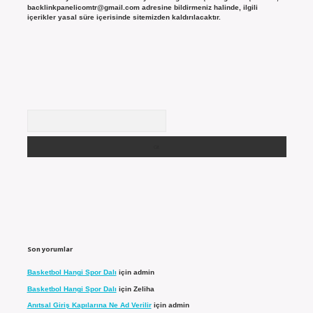
backlinkpanelicomtr@gmail.com
adresine bildirmeniz halinde, ilgili
içerikler yasal süre içerisinde sitemizden kaldırılacaktır.
Arama
Son yorumlar
Basketbol Hangi Spor Dalı
için
admin
Basketbol Hangi Spor Dalı
için
Zeliha
Anıtsal Giriş Kapılarına Ne Ad Verilir
için
admin