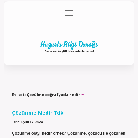
menüyü
Anasayfa
Gizlilik Politikası
Yasal Uyarı
aç
Hakkımızda
Huzurlu Bilgi Durağı
Sade ve keyifli hikayelerle tanış!
Etiket:
Çözülme coğrafyada nedir
Çözünme Nedir Tdk
Tarih: Eylül 17, 2024
Çözünme olayı nedir örnek? Çözünme, çözücü ile çözünen