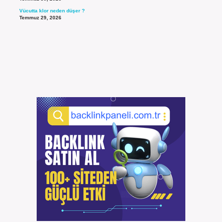
Vücutta klor neden düşer ?
Temmuz 29, 2026