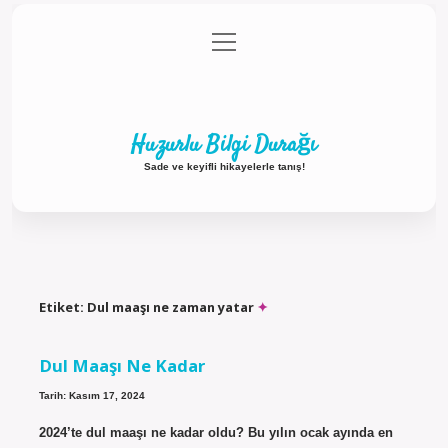
menüyü
Anasayfa
Gizlilik Politikası
Yasal Uyarı
aç
Hakkımızda
Huzurlu Bilgi Durağı
Sade ve keyifli hikayelerle tanış!
Etiket:
Dul maaşı ne zaman yatar
Dul Maaşı Ne Kadar
Tarih: Kasım 17, 2024
2024’te dul maaşı ne kadar oldu? Bu yılın ocak ayında en