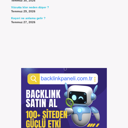
Temmuz 30, 2026
Vücutta klor neden düşer ?
Temmuz 29, 2026
Koçeri ne anlama gelir ?
Temmuz 27, 2026