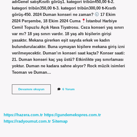
adıGenel satışKısıtlı görüş1. kategori tribün450,00 ₺-2.
kategori tribün350,00 ₺-3. kategori tribün300,00 ₺-Kısıtlı
görüş-450. 2024 Duman konseri ne zaman?
17 Ekim
2024 Perşembe, 18 Ekim 2024 Cuma
İstanbul Harbiye
Cemil Topuzlu Açık Hava Tiyatrosu. Ceza konseri yaş sınırı
var mı? 18 yaş sınırı vardır. 18 yaş altı kişilerin girişi
yasaktır. Mekana girerken eşit sayıda erkek ve kadın
bulundurulacaktır. Buna uymayan kişilere mekana giriş izni
verilmeyecektir. Duman’ın konseri saat kaçta? Konser saati:
21. Duman konseri kaç yaş üstü? Etkinlikte yaş sınırlaması
yoktur. Duman ne kadara sahne alıyor? Rock müzik isimleri
Teoman ve Duman…
Duman
Devamını okuyun
6 Yorum
Konseri
Yaş
Sınırı
Var
Mı
https://hazera.com.tr
https://gundemekspres.com.tr
https://radyoumut.com.tr
Sitemap