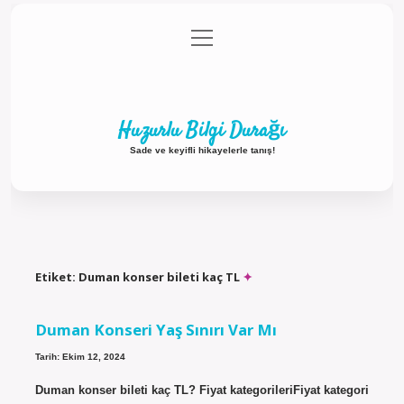
menüyü
Anasayfa
Gizlilik Politikası
Yasal Uyarı
aç
Hakkımızda
Huzurlu Bilgi Durağı
Sade ve keyifli hikayelerle tanış!
Etiket:
Duman konser bileti kaç TL
Duman Konseri Yaş Sınırı Var Mı
Tarih: Ekim 12, 2024
Duman konser bileti kaç TL? Fiyat kategorileriFiyat kategori