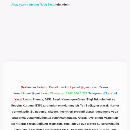
Anayasanın Anlamı Nedir Kısa
için
admin
güncel giriş
Reklam ve İletişim:
E-mail:
backlinkpaneli@gmail.com
Teams:
forumhizmeti@gmail.com
Whatsapp: 0262 606 0 726
Telegram: @karabul
Yasal Uyarı:
Sitemiz, 5651 Sayılı Kanun gereğince Bilgi Teknolojileri ve
İletişim Kurumu (BTK) tarafından onaylanmış bir Yer Sağlayıcı olarak hizmet
vermektedir. Bu nedenle, sitedeki içerikleri proaktif olarak denetleme veya
araştırma yükümlülüğümüz bulunmamaktadır. Ancak, üyelerimiz yazdıkları
içeriklerin sorumluluğunu taşımakta olup, siteye üye olarak bu sorumluluğu
kabul etmiş sayılırlar. Bu internet sitesi, herhangi bir marka, kurum veya