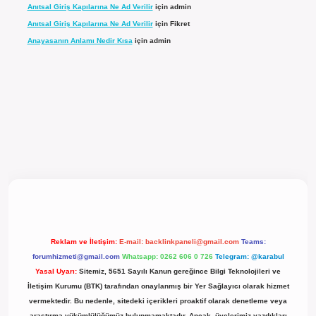
Anıtsal Giriş Kapılarına Ne Ad Verilir
için
admin
Anıtsal Giriş Kapılarına Ne Ad Verilir
için
Fikret
Anayasanın Anlamı Nedir Kısa
için
admin
l giriş
Reklam ve İletişim:
E-mail:
backlinkpaneli@gmail.com
Teams:
forumhizmeti@gmail.com
Whatsapp: 0262 606 0 726
Telegram: @karabul
Yasal Uyarı:
Sitemiz, 5651 Sayılı Kanun gereğince Bilgi Teknolojileri ve
İletişim Kurumu (BTK) tarafından onaylanmış bir Yer Sağlayıcı olarak hizmet
vermektedir. Bu nedenle, sitedeki içerikleri proaktif olarak denetleme veya
araştırma yükümlülüğümüz bulunmamaktadır. Ancak, üyelerimiz yazdıkları