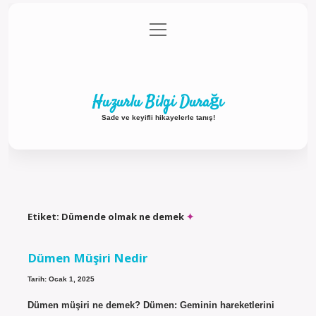
menüyü
Anasayfa
Gizlilik Politikası
Yasal Uyarı
aç
Hakkımızda
Huzurlu Bilgi Durağı
Sade ve keyifli hikayelerle tanış!
Etiket:
Dümende olmak ne demek
Dümen Müşiri Nedir
Tarih: Ocak 1, 2025
Dümen müşiri ne demek? Dümen: Geminin hareketlerini