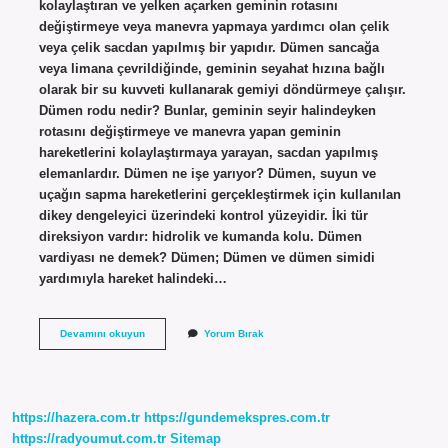
kolaylaştıran ve yelken açarken geminin rotasını
değiştirmeye veya manevra yapmaya yardımcı olan çelik
veya çelik sacdan yapılmış bir yapıdır. Dümen sancağa
veya limana çevrildiğinde, geminin seyahat hızına bağlı
olarak bir su kuvveti kullanarak gemiyi döndürmeye çalışır.
Dümen rodu nedir? Bunlar, geminin seyir halindeyken
rotasını değiştirmeye ve manevra yapan geminin
hareketlerini kolaylaştırmaya yarayan, sacdan yapılmış
elemanlardır. Dümen ne işe yarıyor? Dümen, suyun ve
uçağın sapma hareketlerini gerçekleştirmek için kullanılan
dikey dengeleyici üzerindeki kontrol yüzeyidir. İki tür
direksiyon vardır: hidrolik ve kumanda kolu. Dümen
vardiyası ne demek? Dümen; Dümen ve dümen simidi
yardımıyla hareket halindeki…
Dümen
Devamını okuyun
Yorum Bırak
Müşiri
Nedir
https://hazera.com.tr
https://gundemekspres.com.tr
https://radyoumut.com.tr
Sitemap