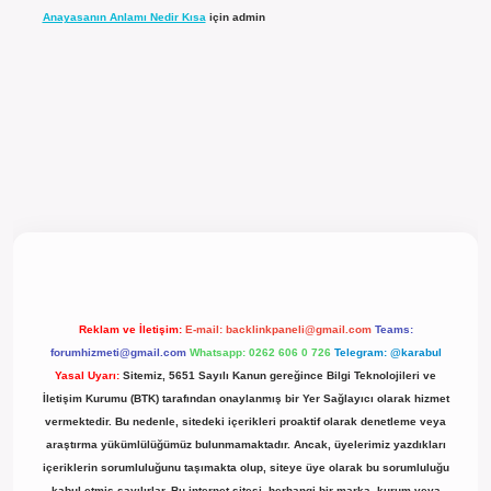
Anayasanın Anlamı Nedir Kısa
için
admin
l giriş
Reklam ve İletişim:
E-mail:
backlinkpaneli@gmail.com
Teams:
forumhizmeti@gmail.com
Whatsapp: 0262 606 0 726
Telegram: @karabul
Yasal Uyarı:
Sitemiz, 5651 Sayılı Kanun gereğince Bilgi Teknolojileri ve
İletişim Kurumu (BTK) tarafından onaylanmış bir Yer Sağlayıcı olarak hizmet
vermektedir. Bu nedenle, sitedeki içerikleri proaktif olarak denetleme veya
araştırma yükümlülüğümüz bulunmamaktadır. Ancak, üyelerimiz yazdıkları
içeriklerin sorumluluğunu taşımakta olup, siteye üye olarak bu sorumluluğu
kabul etmiş sayılırlar. Bu internet sitesi, herhangi bir marka, kurum veya