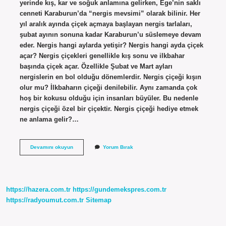
yerinde kış, kar ve soğuk anlamına gelirken, Ege’nin saklı
cenneti Karaburun’da “nergis mevsimi” olarak bilinir. Her
yıl aralık ayında çiçek açmaya başlayan nergis tarlaları,
şubat ayının sonuna kadar Karaburun’u süslemeye devam
eder. Nergis hangi aylarda yetişir? Nergis hangi ayda çiçek
açar? Nergis çiçekleri genellikle kış sonu ve ilkbahar
başında çiçek açar. Özellikle Şubat ve Mart ayları
nergislerin en bol olduğu dönemlerdir. Nergis çiçeği kışın
olur mu? İlkbaharın çiçeği denilebilir. Aynı zamanda çok
hoş bir kokusu olduğu için insanları büyüler. Bu nedenle
nergis çiçeği özel bir çiçektir. Nergis çiçeği hediye etmek
ne anlama gelir?…
Nergis
Devamını okuyun
Yorum Bırak
Çiçeği
Hangi
Ayda
Olur
https://hazera.com.tr
https://gundemekspres.com.tr
https://radyoumut.com.tr
Sitemap