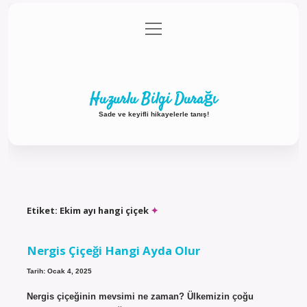
menüyü
Anasayfa
Gizlilik Politikası
Yasal Uyarı
aç
Hakkımızda
Huzurlu Bilgi Durağı
Sade ve keyifli hikayelerle tanış!
Etiket:
Ekim ayı hangi çiçek
Nergis Çiçeği Hangi Ayda Olur
Tarih: Ocak 4, 2025
Nergis çiçeğinin mevsimi ne zaman? Ülkemizin çoğu