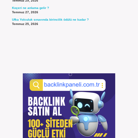
Temmuz 29, 2026
Koçeri ne anlama gelir ?
Temmuz 27, 2026
Ufka Yolculuk sınavında birincilik ödülü ne kadar ?
Temmuz 25, 2026