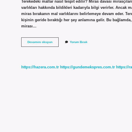
Terekedeki mallar nasıl tespit edilir? Miras davası mirasçıl
varlıkları hakkında bildikleri kadarıyla bilgi verirler. Anca
miras bırakanın mal varlıklarını belirlemeye devam eder. Tere
kişinin geride bıraktığı her şey anlamına gelir. Bu bağlamda,
mirası…
Terekeye
Devamını okuyun
Yorum Bırak
Hangi
Mallar
Girer
https://hazera.com.tr
https://gundemekspres.com.tr
https://