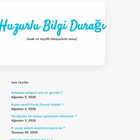
Huzurlu Bilgi Durağı
Sade ve keyifli hikayelerle tanış!
Sidebar
ilbet güncel giriş
Son Yazılar
Avlanma belgesi için ne gerekli ?
Ağustos 5, 2026
Aslen nereli Ferdi Zeyrek kimdir ?
Ağustos 4, 2026
Akciğerler ne zaman gelişimini tamamlar ?
Ağustos 3, 2026
9. yargı paketi meclisten geçti mi ?
Temmuz 30, 2026
Vücutta klor neden düşer ?