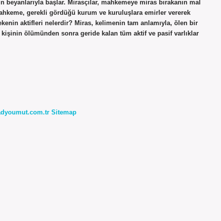
arın beyanlarıyla başlar. Mirasçılar, mahkemeye miras bırakanın mal
k mahkeme, gerekli gördüğü kurum ve kuruluşlara emirler vererek
kenin aktifleri nelerdir? Miras, kelimenin tam anlamıyla, ölen bir
 kişinin ölümünden sonra geride kalan tüm aktif ve pasif varlıklar
radyoumut.com.tr
Sitemap