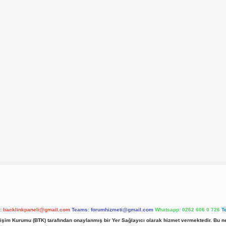
l:
backlinkpaneli@gmail.com
Teams:
forumhizmeti@gmail.com
Whatsapp: 0262 606 0 726
T
etişim Kurumu (BTK) tarafından onaylanmış bir Yer Sağlayıcı olarak hizmet vermektedir. Bu ne