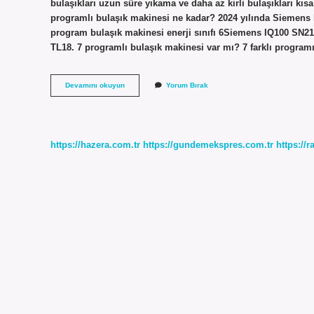
bulaşıkları uzun süre yıkama ve daha az kirli bulaşıkları kı
programlı bulaşık makinesi ne kadar? 2024 yılında Siemens 
program bulaşık makinesi enerji sınıfı 6Siemens IQ100 SN21
TL18. 7 programlı bulaşık makinesi var mı? 7 farklı programı
6
Devamını okuyun
Yorum Bırak
Programlı
Bulaşık
Makinesi
Var
Mı
https://hazera.com.tr
https://gundemekspres.com.tr
https://