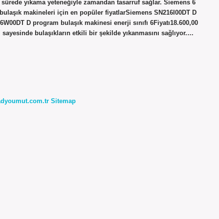
sa sürede yıkama yeteneğiyle zamandan tasarruf sağlar. Siemens 6
bulaşık makineleri için en popüler fiyatlarSiemens SN216I00DT D
6W00DT D program bulaşık makinesi enerji sınıfı 6Fiyatı18.600,00
 sayesinde bulaşıkların etkili bir şekilde yıkanmasını sağlıyor.…
radyoumut.com.tr
Sitemap