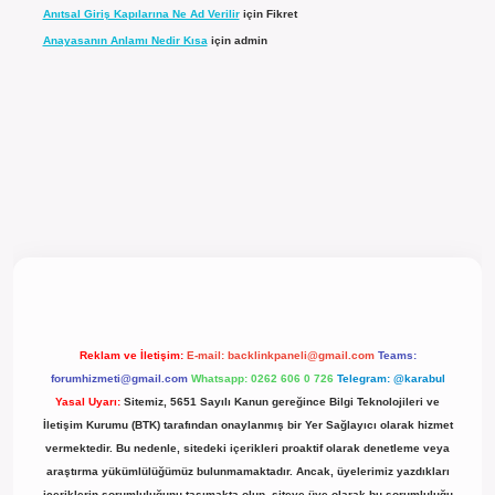
Anıtsal Giriş Kapılarına Ne Ad Verilir
için
Fikret
Anayasanın Anlamı Nedir Kısa
için
admin
l giriş
Reklam ve İletişim:
E-mail:
backlinkpaneli@gmail.com
Teams:
forumhizmeti@gmail.com
Whatsapp: 0262 606 0 726
Telegram: @karabul
Yasal Uyarı:
Sitemiz, 5651 Sayılı Kanun gereğince Bilgi Teknolojileri ve
İletişim Kurumu (BTK) tarafından onaylanmış bir Yer Sağlayıcı olarak hizmet
vermektedir. Bu nedenle, sitedeki içerikleri proaktif olarak denetleme veya
araştırma yükümlülüğümüz bulunmamaktadır. Ancak, üyelerimiz yazdıkları
içeriklerin sorumluluğunu taşımakta olup, siteye üye olarak bu sorumluluğu