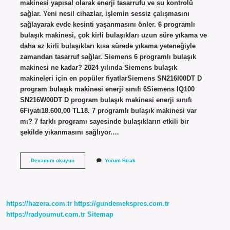
makinesi yapısal olarak enerji tasarrufu ve su kontrolü
sağlar. Yeni nesil cihazlar, işlemin sessiz çalışmasını
sağlayarak evde kesinti yaşanmasını önler. 6 programlı
bulaşık makinesi, çok kirli bulaşıkları uzun süre yıkama ve
daha az kirli bulaşıkları kısa sürede yıkama yeteneğiyle
zamandan tasarruf sağlar. Siemens 6 programlı bulaşık
makinesi ne kadar? 2024 yılında Siemens bulaşık
makineleri için en popüler fiyatlarSiemens SN216I00DT D
program bulaşık makinesi enerji sınıfı 6Siemens IQ100
SN216W00DT D program bulaşık makinesi enerji sınıfı
6Fiyatı18.600,00 TL18. 7 programlı bulaşık makinesi var
mı? 7 farklı programı sayesinde bulaşıkların etkili bir
şekilde yıkanmasını sağlıyor.…
6
Devamını okuyun
Yorum Bırak
Programlı
Bulaşık
Makinesi
Var
Mı
https://hazera.com.tr
https://gundemekspres.com.tr
https://radyoumut.com.tr
Sitemap