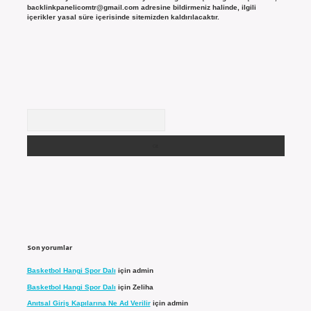
backlinkpanelicomtr@gmail.com
adresine bildirmeniz halinde, ilgili
içerikler yasal süre içerisinde sitemizden kaldırılacaktır.
Arama
Son yorumlar
Basketbol Hangi Spor Dalı
için
admin
Basketbol Hangi Spor Dalı
için
Zeliha
Anıtsal Giriş Kapılarına Ne Ad Verilir
için
admin