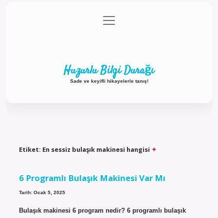
menüyü
Anasayfa
Gizlilik Politikası
Yasal Uyarı
aç
Hakkımızda
Huzurlu Bilgi Durağı
Sade ve keyifli hikayelerle tanış!
Etiket:
En sessiz bulaşık makinesi hangisi
6 Programlı Bulaşık Makinesi Var Mı
Tarih: Ocak 5, 2025
Bulaşık makinesi 6 program nedir? 6 programlı bulaşık