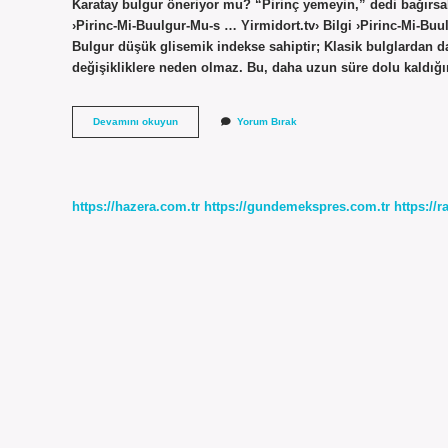
Karatay bulgur öneriyor mu? “Pirinç yemeyin,” dedi bağırsa
›Pirinc-Mi-Buulgur-Mu-s … Yirmidort.tv› Bilgi ›Pirinc-Mi-B
Bulgur düşük glisemik indekse sahiptir; Klasik bulglardan d
değişikliklere neden olmaz. Bu, daha uzun süre dolu kaldığı
En
Devamını okuyun
Yorum Bırak
Sağlıklı
Bulgur
Hangisi
https://hazera.com.tr
https://gundemekspres.com.tr
https://