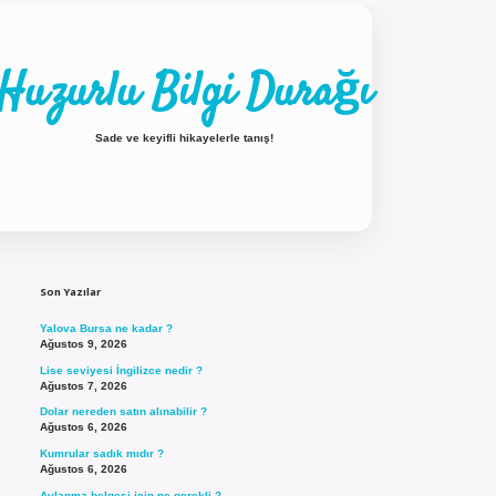
Huzurlu Bilgi Durağı
Sade ve keyifli hikayelerle tanış!
Sidebar
ilbet güncel giriş
Son Yazılar
Yalova Bursa ne kadar ?
Ağustos 9, 2026
Lise seviyesi İngilizce nedir ?
Ağustos 7, 2026
Dolar nereden satın alınabilir ?
Ağustos 6, 2026
Kumrular sadık mıdır ?
Ağustos 6, 2026
Avlanma belgesi için ne gerekli ?