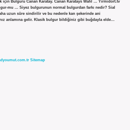
k için Bulguru Canan Karatay. Canan Karatays Wahl … Yirmidort.tv
uulgur-mu … Siyez bulgurunun normal bulgurdan farkı nedir? Sial
aha uzun süre sindirilir ve bu nedenle kan şekerinde ani
nız anlamına gelir. Klasik bulgur bildiğiniz gibi buğdayla elde…
radyoumut.com.tr
Sitemap