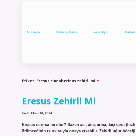
Anasayfa
Gizlilik Politikası
Yasal Uyarı
Hakkım
Etiket:
Eresus cinnaberinus zehirli mi
Eresus Zehirli Mi
Tarih: Ekim 10, 2024
Eresus ısırırsa ne olur? Bazen acı, ateş artışı, taşikardi (hızl
örümceğinin ısırıklarıyla ortaya çıkabilir. Zehirli uğur bö