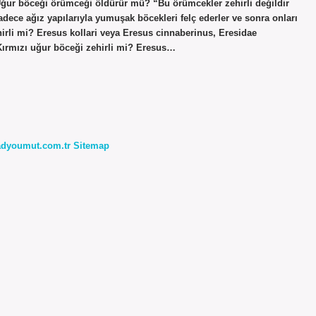
 Uğur böceği örümceği öldürür mü? “Bu örümcekler zehirli değildir
adece ağız yapılarıyla yumuşak böcekleri felç ederler ve sonra onları
hirli mi? Eresus kollari veya Eresus cinnaberinus, Eresidae
 Kırmızı uğur böceği zehirli mi? Eresus…
radyoumut.com.tr
Sitemap