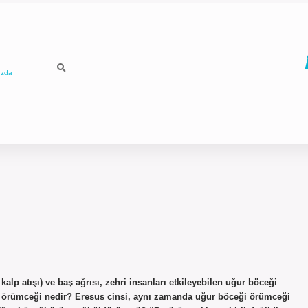
ızda
ı kalp atışı) ve baş ağrısı, zehri insanları etkileyebilen uğur böceği
ceği örümceği nedir? Eresus cinsi, aynı zamanda uğur böceği örümceği