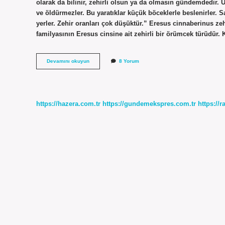
olarak da bilinir, zehirli olsun ya da olmasın gündemdedir.
ve öldürmezler. Bu yaratıklar küçük böceklerle beslenirler. S
yerler. Zehir oranları çok düşüktür.” Eresus cinnaberinus ze
familyasının Eresus cinsine ait zehirli bir örümcek türüdür.
Eresus
Devamını okuyun
8 Yorum
Zehirli
Mi
https://hazera.com.tr
https://gundemekspres.com.tr
https://