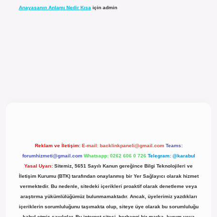
Anayasanın Anlamı Nedir Kısa
için
admin
cel giriş
Reklam ve İletişim:
E-mail:
backlinkpaneli@gmail.com
Teams:
forumhizmeti@gmail.com
Whatsapp: 0262 606 0 726
Telegram: @karabul
Yasal Uyarı:
Sitemiz, 5651 Sayılı Kanun gereğince Bilgi Teknolojileri ve
İletişim Kurumu (BTK) tarafından onaylanmış bir Yer Sağlayıcı olarak hizmet
vermektedir. Bu nedenle, sitedeki içerikleri proaktif olarak denetleme veya
araştırma yükümlülüğümüz bulunmamaktadır. Ancak, üyelerimiz yazdıkları
içeriklerin sorumluluğunu taşımakta olup, siteye üye olarak bu sorumluluğu
kabul etmiş sayılırlar. Bu internet sitesi, herhangi bir marka, kurum veya