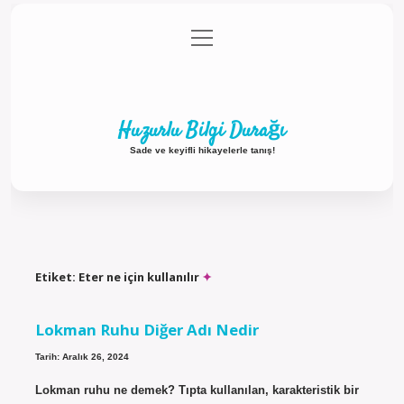
menüyü
Anasayfa
Gizlilik Politikası
Yasal Uyarı
aç
Hakkımızda
Huzurlu Bilgi Durağı
Sade ve keyifli hikayelerle tanış!
Etiket:
Eter ne için kullanılır
Lokman Ruhu Diğer Adı Nedir
Tarih: Aralık 26, 2024
Lokman ruhu ne demek? Tıpta kullanılan, karakteristik bir