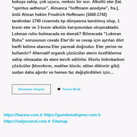
kokuya sahip, çok uçucu, renksiz bir sıvı. Alkollü eter (lat.
“spiritus aetherus”, Almanca “hoffmann anodyne”, fra.),
ünlü Alman hekim Friedrich Hoffmann (1660-1742)
tarafından 1740 civarında tıp dünyasına tanıtılmış olup, 1
kısım eter ve 3 kısım alkolün karışımından oluşmaktadır.
Lokman ruhu bulmacada ne demek? Bilmecede “Lukman
Ruhu” sorusunun cevabı Eter’dir ve cevap için ayrılan dört
harfli kelime alanına Eter yazmak doğrudur. Eter yerine ne
kullanılır? Alternatif organik çözücüler eterin özelliklerine
sahip olmasalar da etere tercih edilirler. Klorlu hidrokarbon
çözücüler (kloroform, metilen klorür, etilen diklorür gibi)
sudan daha ağırdır ve hemen faz değiştirdikleri için…
Lokman
Devamını okuyun
Yorum Bırak
Ruhu
Diğer
Adı
Nedir
https://hazera.com.tr
https://gundemekspres.com.tr
https://radyoumut.com.tr
Sitemap