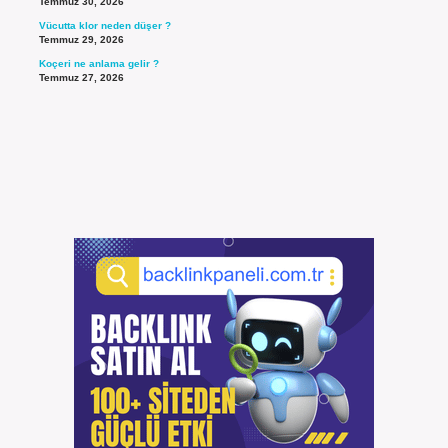
Temmuz 30, 2026
Vücutta klor neden düşer ?
Temmuz 29, 2026
Koçeri ne anlama gelir ?
Temmuz 27, 2026